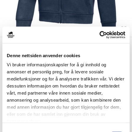
kr 594
Nike
Bærum Shotokan Karate
kr 699
Full-Zip Hettegenser Barn
Denne nettsiden anvender cookies
Marine
Vi bruker informasjonskapsler for å gi innhold og
annonser et personlig preg, for å levere sosiale
Nike Bærum Shotokan Karate Full-Zip Hettegenser til barn er laget i en
mediefunksjoner og for å analysere trafikken vår. Vi deler
myk og komfortabel blanding b...
Les mer.
dessuten informasjon om hvordan du bruker nettstedet
Størrelsesguide
vårt, med partnerne våre innen sosiale medier,
Størrelse
annonsering og analysearbeid, som kan kombinere den
VELG
STØRRELSE
▾
med annen informasjon du har gjort tilgjengelig for dem,
eller som de har samlet inn gjennom din bruk av
Brystlogo
*
tjenestene deres.
S