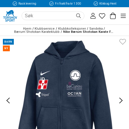
Rask levering
Fri frakt fra kr 1 300
Klikk og Hent
Hjem
Klubbservice
Klubbkolleksjoner
Sandvika
Bærum Shotokan Karateklubb
Nike Bærum Shotokan Karate Full-Zip Hettegenser Barn Marine
BARN
NY