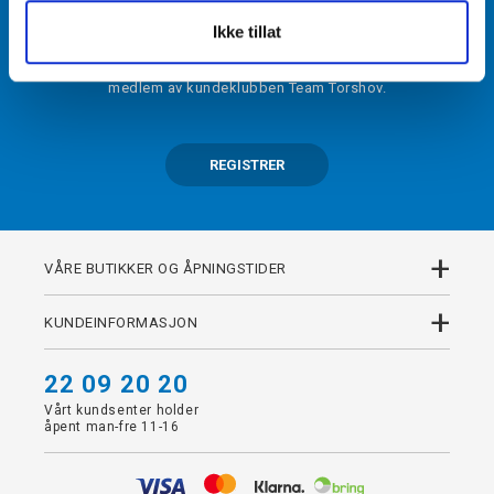
BLI MEDLEM
Ikke tillat
Få tilgang til unike fordeler i butikk og på nett som
medlem av kundeklubben Team Torshov.
REGISTRER
+
VÅRE BUTIKKER OG ÅPNINGSTIDER
+
KUNDEINFORMASJON
22 09 20 20
Vårt kundsenter holder
åpent man-fre 11-16