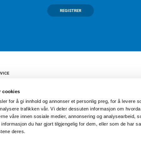
REGISTRER
VICE
s
b
r cookies
tte
gelser
er for å gi innhold og annonser et personlig preg, for å levere s
Torshov Sport har over 90 års histor
klubbhandel. Torshov Sport har fir
nalysere trafikken vår. Vi deler dessuten informasjon om hvorda
vering
Drammen, Sandvika Storsenter og Fr
inger
nerne våre innen sosiale medier, annonsering og analysearbeid, 
stilte spørsmål
formasjon du har gjort tilgjengelig for dem, eller som de har sa
oven
stene deres.