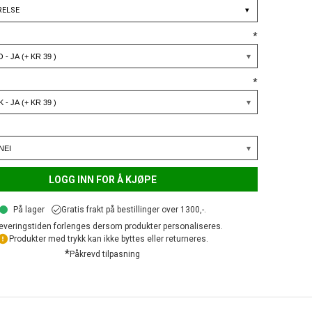
RELSE
▾
*
*
LOGG INN FOR Å KJØPE
På lager
Gratis frakt på bestillinger over 1300,-.
everingstiden forlenges dersom produkter personaliseres.
Produkter med trykk kan ikke byttes eller returneres.
*
Påkrevd tilpasning