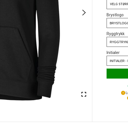
VELG
STØR
Brystlogo
Ryggtrykk
Initialer
L