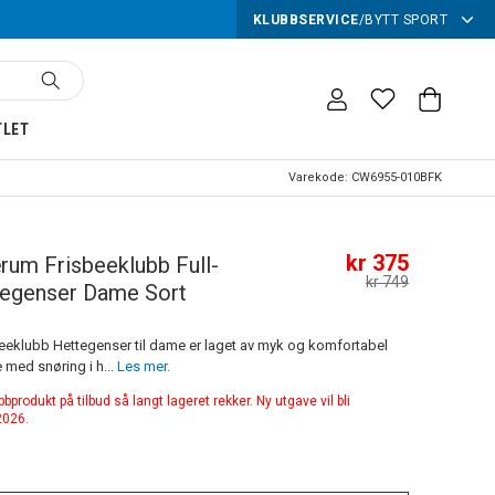
KLUBBSERVICE
/
BYTT SPORT
TLET
Varekode:
CW6955-010BFK
kr 375
um Frisbeeklubb Full-
kr 749
tegenser Dame Sort
eklubb Hettegenser til dame er laget av myk og komfortabel
 med snøring i h...
Les mer.
produkt på tilbud så langt lageret rekker. Ny utgave vil bli
 2026.