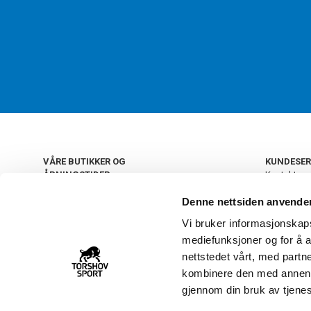
VÅRE BUTIKKER OG
KUNDESER
ÅPNINGSTIDER
Kontakt os
Kundeklub
+
OSLO
Denne nettsiden anvende
Retur og by
Salgsbetin
Vi bruker informasjonskapsl
+
Personvern
NORGE
mediefunksjoner og for å a
Frakt og le
Ledige still
nettstedet vårt, med part
FAQ - Ofte 
kombinere den med annen in
22 09 20 20
Åpenhetsl
gjennom din bruk av tjene
Vårt kundsenter holder
åpent man-fre 11-16