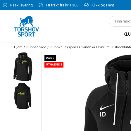
Rask levering
Fri frakt fra kr 1 300
Klikk og Hent
KLU
Hjem
Klubbservice
Klubbkolleksjoner
Sandvika
Bærum Frisbeeklubb
DAME
UTGÅENDE