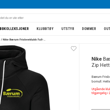
BBKOLLEKSJONER
KLUBBTØY
UTSTYR
DOMMER
OU
Nike Bærum Frisbeeklubb Full-Zip Hettegenser Dame Sort
DAME
UTGÅENDE
Nike
Bær
Zip Het
Bærum Frisbe
bomull. Hette
Utgående klubb
tilgjengelig i