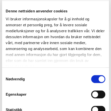
Denne nettsiden anvender cookies
Vi bruker informasjonskapsler for å gi innhold og
annonser et personlig preg, for å levere sosiale
mediefunksjoner og for å analysere trafikken vår. Vi deler
dessuten informasjon om hvordan du bruker nettstedet
kr 239
Hummel
Ålgård FK Shorts
vårt, med partnerne våre innen sosiale medier,
kr 299
Sort/Hvit
annonsering og analysearbeid, som kan kombinere den
med annen informasjon du har gjort tilgjengelig for dem,
Hummel Ålgård FK Shorts er laget av et svetteregulerende materiale
eller som de har samlet inn gjennom din bruk av
som gir optimal ventilasjon. Shor...
Les mer.
tjenestene deres.
Størrelsesguide
S
Størrelse
Nødvendig
a
VELG
STØRRELSE
▾
m
t
LOGG INN FOR Å KJØPE
Egenskaper
y
k
På lager
Gratis frakt på bestillinger over 1300,-.
k
Statistikk