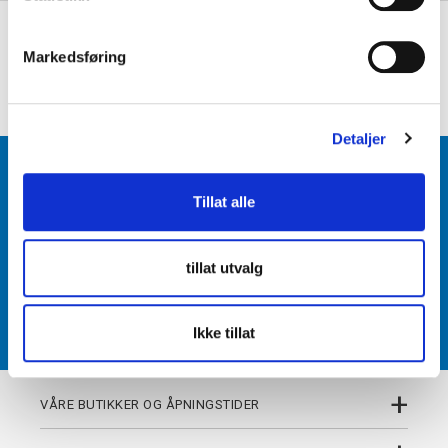
e
+
PRODUKTBESKRIVELSE
v
Markedsføring
a
+
DETALJER
l
g
Detaljer
BLI MEDLEM
Tillat alle
Få tilgang til unike fordeler i butikk og på nett som
medlem av kundeklubben Team Torshov.
tillat utvalg
REGISTRER
Ikke tillat
+
VÅRE BUTIKKER OG ÅPNINGSTIDER