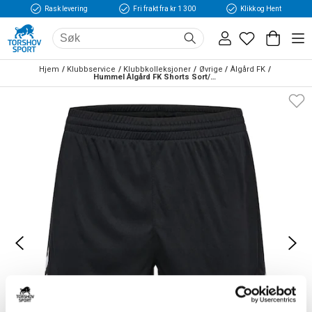
Rask levering
Fri frakt fra kr 1 300
Klikk og Hent
Hjem
Klubbservice
Klubbkolleksjoner
Øvrige
Ålgård FK
Hummel Ålgård FK Shorts Sort/Hvit