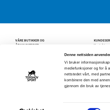
VÅRE BUTIKKER OG
KUNDESER
ÅPNINGSTIDER
Kontakt os
Kundeklub
+
OSLO
Denne nettsiden anvende
Retur og by
Salgsbetin
Vi bruker informasjonskapsl
+
Personvern
NORGE
mediefunksjoner og for å a
Frakt og le
Ledige still
nettstedet vårt, med part
FAQ - Ofte 
kombinere den med annen in
22 09 20 20
Åpenhetsl
gjennom din bruk av tjene
Vårt kundsenter holder
åpent man-fre 11-16
S