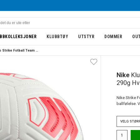
BBKOLLEKSJONER
KLUBBTØY
UTSTYR
DOMMER
OU
Nike Klubb Strike Fotball Team 290g Hvit/Rød
Nike
Klu
290g Hv
Nike Strike F
ballfølelse. V
VELG
STØR