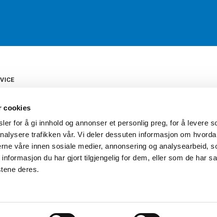
VICE
s
b
r cookies
tte
gelser
er for å gi innhold og annonser et personlig preg, for å levere s
Torshov Sport har over 90 års histor
klubbhandel. Torshov Sport har fir
nalysere trafikken vår. Vi deler dessuten informasjon om hvorda
vering
Drammen, Sandvika Storsenter og Fr
inger
nerne våre innen sosiale medier, annonsering og analysearbeid, 
stilte spørsmål
formasjon du har gjort tilgjengelig for dem, eller som de har sa
oven
stene deres.