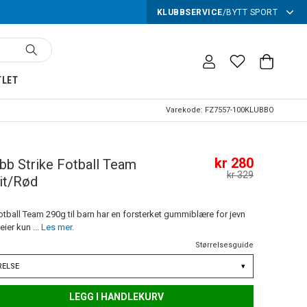
KLUBBSERVICE
/
BYTT SPORT
TLET
Varekode:
FZ7557-100KLUBBO
kr 280
bb Strike Fotball Team
kr 329
it/Rød
otball Team 290g til barn har en forsterket gummiblære for jevn
eier kun ...
Les mer.
Størrelsesguide
RELSE
▾
LEGG I HANDLEKURV