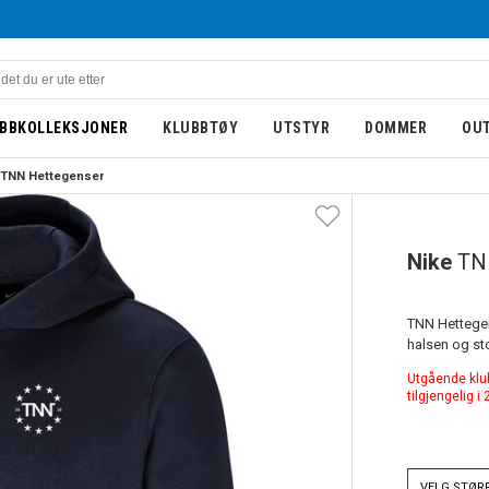
BBKOLLEKSJONER
KLUBBTØY
UTSTYR
DOMMER
OU
 TNN Hettegenser
UTGÅENDE
Nike
TN
TNN Hettegen
halsen og st
Utgående klubb
tilgjengelig i
VELG
STØR