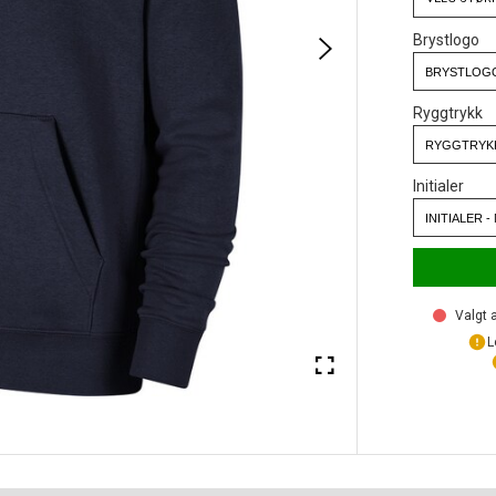
Brystlogo
Ryggtrykk
Initialer
Valgt a
L