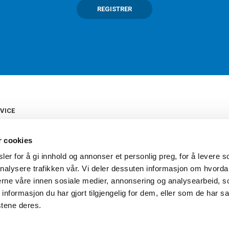
REGISTRER
VICE
s
b
r cookies
tte
gelser
er for å gi innhold og annonser et personlig preg, for å levere s
Torshov Sport har over 90 års histor
klubbhandel. Torshov Sport har fir
nalysere trafikken vår. Vi deler dessuten informasjon om hvorda
vering
Drammen, Sandvika Storsenter og Fr
inger
nerne våre innen sosiale medier, annonsering og analysearbeid, 
stilte spørsmål
formasjon du har gjort tilgjengelig for dem, eller som de har sa
oven
stene deres.