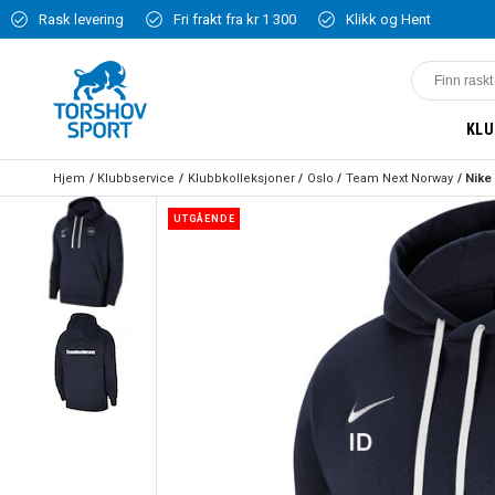
Rask levering
Fri frakt fra kr 1 300
Klikk og Hent
KLU
Hjem
Klubbservice
Klubbkolleksjoner
Oslo
Team Next Norway
Nike
UTGÅENDE