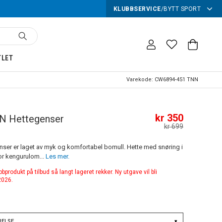
KLUBBSERVICE
/
BYTT SPORT
TLET
Varekode:
CW6894-451 TNN
kr 350
N Hettegenser
kr 699
ser er laget av myk og komfortabel bomull. Hette med snøring i
or kengurulom...
Les mer.
produkt på tilbud så langt lageret rekker. Ny utgave vil bli
 2026.
RELSE
▾