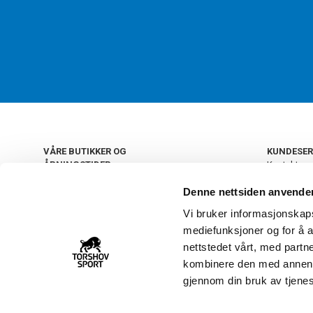
VÅRE BUTIKKER OG
KUNDESER
ÅPNINGSTIDER
Kontakt os
Kundeklub
+
OSLO
Denne nettsiden anvende
Retur og by
Salgsbetin
Vi bruker informasjonskapsl
+
Personvern
NORGE
mediefunksjoner og for å a
Frakt og le
Ledige still
nettstedet vårt, med part
FAQ - Ofte 
kombinere den med annen in
22 09 20 20
Åpenhetsl
gjennom din bruk av tjene
Vårt kundsenter holder
åpent man-fre 11-16