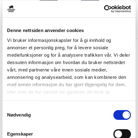
Denne nettsiden anvender cookies
Vi bruker informasjonskapsler for å gi innhold og
kr 450
annonser et personlig preg, for å levere sosiale
Nike
SP09 Treningsbukse
kr 529
mediefunksjoner og for å analysere trafikken vår. Vi deler
Marine
dessuten informasjon om hvordan du bruker nettstedet
vårt, med partnerne våre innen sosiale medier,
Nike SP09 Treningsbukse er laget av et teknisk materiale som holder
annonsering og analysearbeid, som kan kombinere den
deg tørr og komfortabel under ak...
Les mer.
med annen informasjon du har gjort tilgjengelig for dem,
Størrelsesguide
eller som de har samlet inn gjennom din bruk av
Størrelse
tjenestene deres.
VELG
STØRRELSE
▾
S
Initialer
Nødvendig
a
m
t
Egenskaper
LOGG INN FOR Å KJØPE