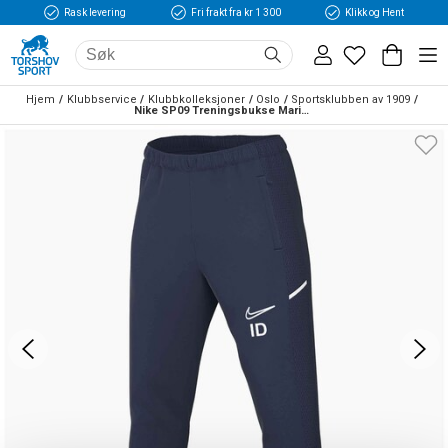
Rask levering
Fri frakt fra kr 1 300
Klikk og Hent
Hjem
Klubbservice
Klubbkolleksjoner
Oslo
Sportsklubben av 1909
Nike SP09 Treningsbukse Marine