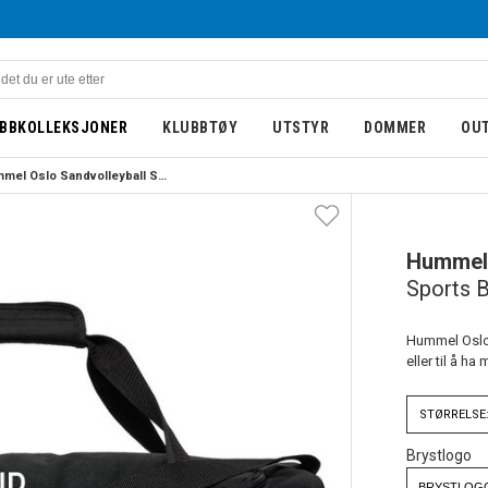
BBKOLLEKSJONER
KLUBBTØY
UTSTYR
DOMMER
OU
Hummel Oslo Sandvolleyball Sports Bag Sort
Hummel
Sports 
Hummel Oslo S
eller til å ha
STØRRELSE
Brystlogo