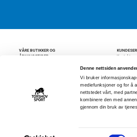
VÅRE BUTIKKER OG
KUNDESER
ÅPNINGSTIDER
Kontakt os
Kundeklub
+
OSLO
Denne nettsiden anvende
Retur og by
Salgsbetin
Vi bruker informasjonskapsl
+
Personvern
NORGE
mediefunksjoner og for å a
Frakt og le
Ledige still
nettstedet vårt, med part
FAQ - Ofte 
kombinere den med annen in
22 09 20 20
Åpenhetsl
gjennom din bruk av tjene
Vårt kundsenter holder
åpent man-fre 11-16
S