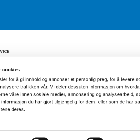
VICE
s
b
r cookies
tte
gelser
er for å gi innhold og annonser et personlig preg, for å levere s
Torshov Sport har over 90 års histor
klubbhandel. Torshov Sport har fir
nalysere trafikken vår. Vi deler dessuten informasjon om hvorda
vering
Drammen, Sandvika Storsenter og Fr
inger
nerne våre innen sosiale medier, annonsering og analysearbeid, 
stilte spørsmål
formasjon du har gjort tilgjengelig for dem, eller som de har sa
oven
stene deres.