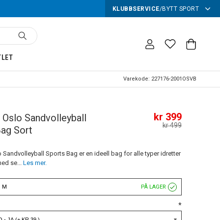
KLUBBSERVICE
/
BYTT SPORT
TLET
Varekode:
227176-2001OSVB
kr 399
Oslo Sandvolleyball
kr 499
Bag Sort
andvolleyball Sports Bag er en ideell bag for alle typer idretter
 med se...
Les mer.
: M
PÅ LAGER
*