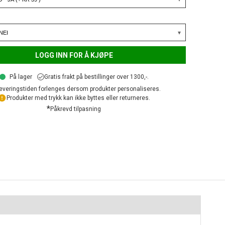
LOGG INN FOR Å KJØPE
På lager
Gratis frakt på bestillinger over 1300,-.
everingstiden forlenges dersom produkter personaliseres.
Produkter med trykk kan ikke byttes eller returneres.
*
Påkrevd tilpasning