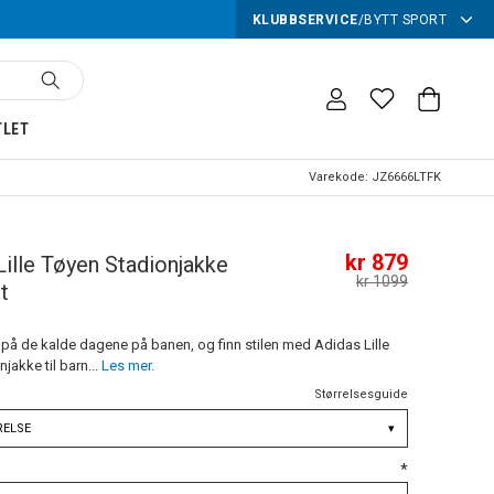
KLUBBSERVICE
/
BYTT SPORT
TLET
Varekode:
JZ6666LTFK
kr 879
Lille Tøyen Stadionjakke
kr 1099
t
på de kalde dagene på banen, og finn stilen med Adidas Lille
jakke til barn...
Les mer.
Størrelsesguide
RELSE
▾
*