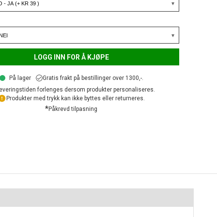
LOGG INN FOR Å KJØPE
På lager
Gratis frakt på bestillinger over 1300,-.
everingstiden forlenges dersom produkter personaliseres.
Produkter med trykk kan ikke byttes eller returneres.
*
Påkrevd tilpasning