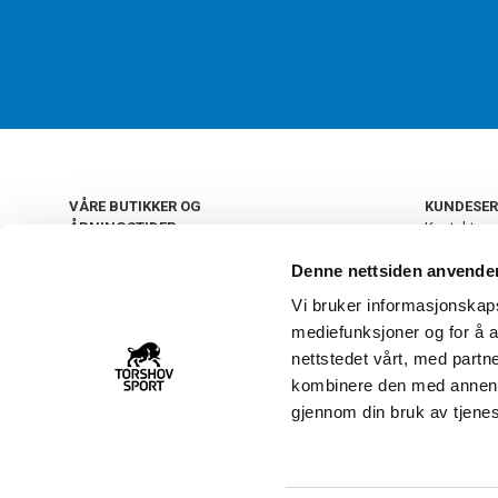
VÅRE BUTIKKER OG
KUNDESER
ÅPNINGSTIDER
Kontakt os
Kundeklub
+
OSLO
Denne nettsiden anvende
Retur og by
Salgsbetin
Vi bruker informasjonskapsl
+
Personvern
NORGE
mediefunksjoner og for å a
Frakt og le
Ledige still
nettstedet vårt, med part
FAQ - Ofte 
kombinere den med annen in
22 09 20 20
Åpenhetsl
gjennom din bruk av tjene
Vårt kundsenter holder
åpent man-fre 11-16