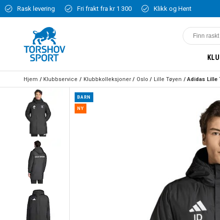
Rask levering
Fri frakt fra kr 1 300
Klikk og Hent
KLU
Hjem
Klubbservice
Klubbkolleksjoner
Oslo
Lille Tøyen
BARN
NY