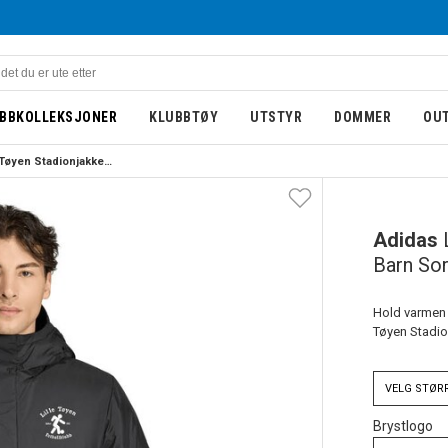
BBKOLLEKSJONER
KLUBBTØY
UTSTYR
DOMMER
OU
Adidas Lille Tøyen Stadionjakke Barn Sort
BARN
NY
Adidas
Barn Sor
Hold varmen 
Tøyen Stadion
VELG
STØR
Brystlogo