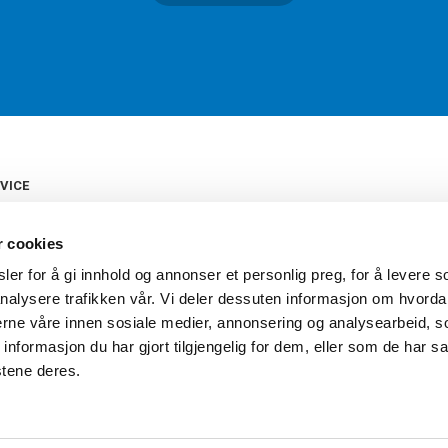
VICE
s
b
r cookies
tte
gelser
er for å gi innhold og annonser et personlig preg, for å levere s
Torshov Sport har over 90 års histor
klubbhandel. Torshov Sport har fir
nalysere trafikken vår. Vi deler dessuten informasjon om hvorda
vering
Drammen, Sandvika Storsenter og Fr
inger
nerne våre innen sosiale medier, annonsering og analysearbeid, 
stilte spørsmål
formasjon du har gjort tilgjengelig for dem, eller som de har sa
oven
stene deres.