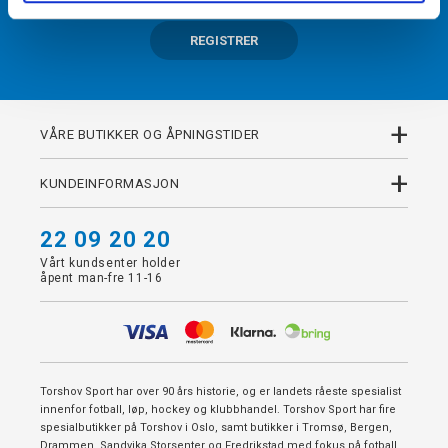
REGISTRER
+
VÅRE BUTIKKER OG ÅPNINGSTIDER
+
KUNDEINFORMASJON
22 09 20 20
Vårt kundsenter holder
åpent man-fre 11-16
Torshov Sport har over 90 års historie, og er landets råeste spesialist
innenfor fotball, løp, hockey og klubbhandel. Torshov Sport har fire
spesialbutikker på Torshov i Oslo, samt butikker i Tromsø, Bergen,
Drammen, Sandvika Storsenter og Fredrikstad med fokus på fotball,