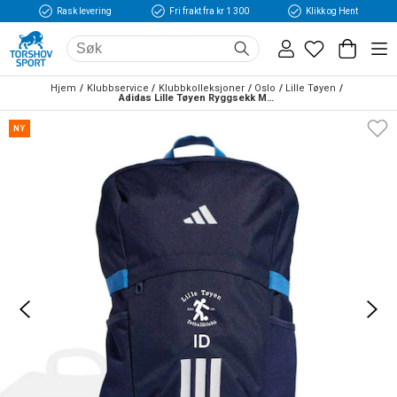
Rask levering
Fri frakt fra kr 1 300
Klikk og Hent
Hjem
Klubbservice
Klubbkolleksjoner
Oslo
Lille Tøyen
Adidas Lille Tøyen Ryggsekk Marine
NY