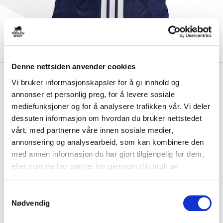
Denne nettsiden anvender cookies
kr 399
Adidas
Lille Tøyen Ryggsekk
Vi bruker informasjonskapsler for å gi innhold og
kr 499
Marine
annonser et personlig preg, for å levere sosiale
mediefunksjoner og for å analysere trafikken vår. Vi deler
Adidas Lille Tøyen Ryggsekk er en sporty sekk med flere praktiske
dessuten informasjon om hvordan du bruker nettstedet
lommer som har plass til alle nødv...
Les mer.
vårt, med partnerne våre innen sosiale medier,
annonsering og analysearbeid, som kan kombinere den
Størrelse
med annen informasjon du har gjort tilgjengelig for dem,
NO SIZE
PÅ LAGER
eller som de har samlet inn gjennom din bruk av
Brystlogo
*
tjenestene deres.
S
Nødvendig
a
Initialer
m