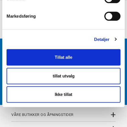
e
+
PRODUKTBESKRIVELSE
v
Markedsføring
a
+
DETALJER
l
g
Detaljer
BLI MEDLEM
Tillat alle
Få tilgang til unike fordeler i butikk og på nett som
medlem av kundeklubben Team Torshov.
tillat utvalg
REGISTRER
Ikke tillat
+
VÅRE BUTIKKER OG ÅPNINGSTIDER