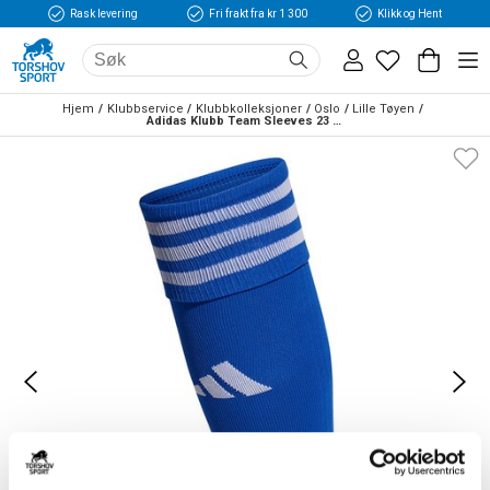
Rask levering
Fri frakt fra kr 1 300
Klikk og Hent
Hjem
Klubbservice
Klubbkolleksjoner
Oslo
Lille Tøyen
Adidas Klubb Team Sleeves 23 Fotballstrømper Blå/Hvit