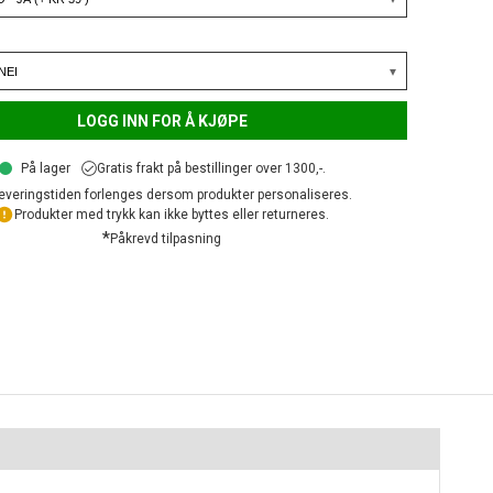
LOGG INN FOR Å KJØPE
På lager
Gratis frakt på bestillinger over 1300,-.
everingstiden forlenges dersom produkter personaliseres.
Produkter med trykk kan ikke byttes eller returneres.
*
Påkrevd tilpasning