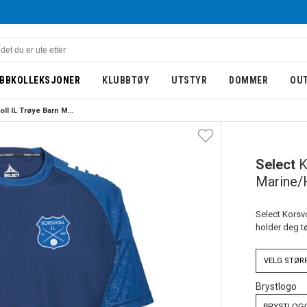
BBKOLLEKSJONER
KLUBBTØY
UTSTYR
DOMMER
OU
Select Korsvoll IL Trøye Barn Marine/Hvit
BARN
Select
K
Marine/
Select Korsvo
holder deg t
VELG
STØR
Brystlogo