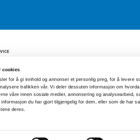
VICE
s
b
r cookies
tte
gelser
er for å gi innhold og annonser et personlig preg, for å levere s
Torshov Sport har over 90 års histor
klubbhandel. Torshov Sport har fir
nalysere trafikken vår. Vi deler dessuten informasjon om hvorda
vering
Drammen, Sandvika Storsenter og Fr
inger
nerne våre innen sosiale medier, annonsering og analysearbeid, 
stilte spørsmål
formasjon du har gjort tilgjengelig for dem, eller som de har sa
oven
stene deres.