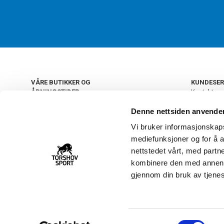
VÅRE BUTIKKER OG
KUNDESER
ÅPNINGSTIDER
Kontakt os
Kundeklub
+
OSLO
Denne nettsiden anvende
Retur og by
Salgsbetin
Vi bruker informasjonskapsl
+
Personvern
NORGE
mediefunksjoner og for å a
Frakt og le
Ledige still
nettstedet vårt, med part
FAQ - Ofte 
kombinere den med annen in
22 09 20 20
Åpenhetsl
gjennom din bruk av tjene
Vårt kundsenter holder
åpent man-fre 11-16
S