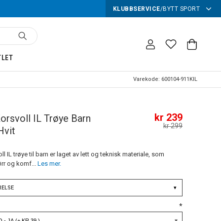
KLUBBSERVICE
/
BYTT SPORT
TLET
Varekode:
600104-911KIL
kr 239
orsvoll IL Trøye Barn
kr 299
Hvit
ll IL trøye til barn er laget av lett og teknisk materiale, som
ørr og komf...
Les mer.
RELSE
▾
*