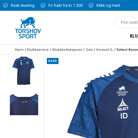
Rask levering
Fri frakt fra kr 1 300
Klikk og Hent
KLU
Hjem
Klubbservice
Klubbkolleksjoner
Oslo
Korsvoll IL
BARN