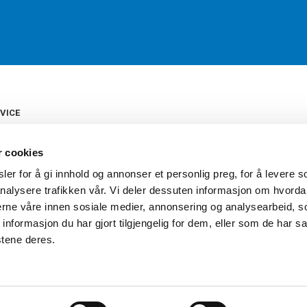
VICE
s
b
r cookies
tte
gelser
er for å gi innhold og annonser et personlig preg, for å levere s
Torshov Sport har over 90 års histor
klubbhandel. Torshov Sport har fir
nalysere trafikken vår. Vi deler dessuten informasjon om hvorda
vering
Drammen, Sandvika Storsenter og Fr
inger
nerne våre innen sosiale medier, annonsering og analysearbeid, 
stilte spørsmål
formasjon du har gjort tilgjengelig for dem, eller som de har sa
oven
stene deres.