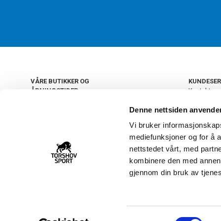
VÅRE BUTIKKER OG
KUNDESER
ÅPNINGSTIDER
Kontakt os
Kundeklub
+
OSLO
Denne nettsiden anvende
Retur og by
Salgsbetin
Vi bruker informasjonskapsl
+
Personvern
NORGE
mediefunksjoner og for å a
Frakt og le
Ledige still
nettstedet vårt, med part
FAQ - Ofte 
kombinere den med annen in
22 09 20 20
Åpenhetsl
gjennom din bruk av tjene
Vårt kundsenter holder
åpent man-fre 11-16
S