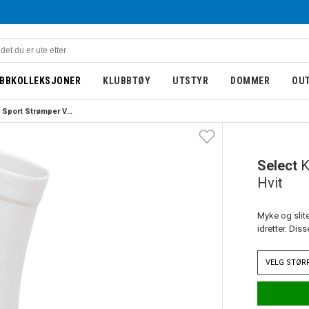
BBKOLLEKSJONER
KLUBBTØY
UTSTYR
DOMMER
OU
Select Klubb Sport Strømper V25 Hvit 
Select
K
Hvit
Myke og slite
idretter. Dis
VELG
STØR