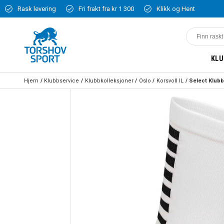
Rask levering
Fri frakt fra kr 1 300
Klikk og Hent
KLU
Hjem
Klubbservice
Klubbkolleksjoner
Oslo
Korsvoll IL