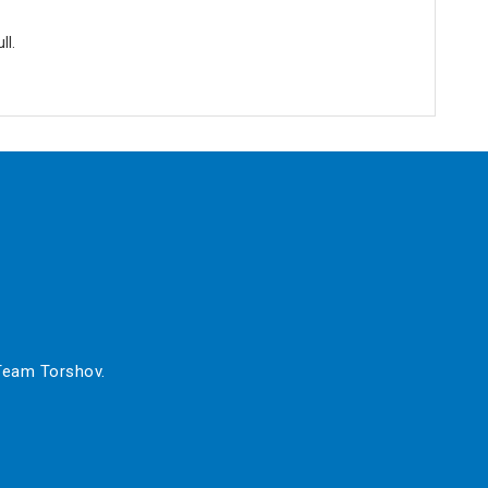
ll.
 Team Torshov.