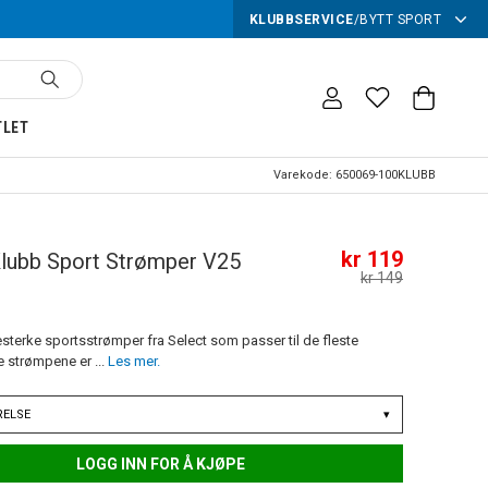
KLUBBSERVICE
/
BYTT SPORT
TLET
Varekode:
650069-100KLUBB
kr 119
lubb Sport Strømper V25
kr 149
sterke sportsstrømper fra Select som passer til de fleste
se strømpene er ...
Les mer.
RELSE
▾
LOGG INN FOR Å KJØPE