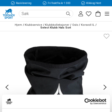
Rask levering
Fri frakt fra kr 1 300
Klikk og Hent
Hjem
Klubbservice
Klubbkolleksjoner
Oslo
Korsvoll IL
Select Klubb Hals Sort 