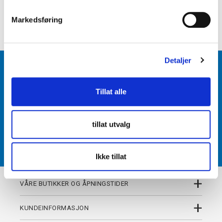
e
v
+
DETALJER
Markedsføring
a
l
g
Detaljer
BLI MEDLEM
Tillat alle
Få tilgang til unike fordeler i butikk og på nett som
medlem av kundeklubben Team Torshov.
tillat utvalg
REGISTRER
Ikke tillat
+
VÅRE BUTIKKER OG ÅPNINGSTIDER
+
KUNDEINFORMASJON