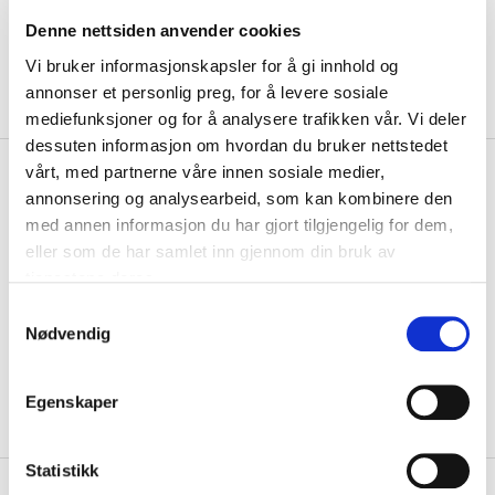
Denne nettsiden anvender cookies
Vi bruker informasjonskapsler for å gi innhold og
annonser et personlig preg, for å levere sosiale
mediefunksjoner og for å analysere trafikken vår. Vi deler
dessuten informasjon om hvordan du bruker nettstedet
kr 159
Select
Klubb Hals Sort
vårt, med partnerne våre innen sosiale medier,
kr 199
annonsering og analysearbeid, som kan kombinere den
med annen informasjon du har gjort tilgjengelig for dem,
Hals fra Select som holder deg varm, samtidig som den er
eller som de har samlet inn gjennom din bruk av
fukttransporterende og hurtigtørkende. Pass...
Les mer.
tjenestene deres.
Størrelse
S
ONESIZE
PÅ LAGER
Nødvendig
a
m
LOGG INN FOR Å KJØPE
t
Egenskaper
y
På lager
Gratis frakt på bestillinger over 1300,-.
k
k
Statistikk
+
PRODUKTBESKRIVELSE