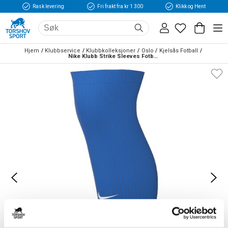
Rask levering
Fri frakt fra kr 1 300
Klikk og Hent
Hjem
Klubbservice
Klubbkolleksjoner
Oslo
Kjelsås Fotball
Nike Klubb Strike Sleeves Fotballstrømper Blå