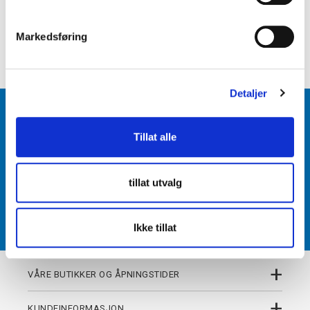
e
+
PRODUKTBESKRIVELSE
v
Markedsføring
+
a
DETALJER
l
g
Detaljer
BLI MEDLEM
Tillat alle
Få tilgang til unike fordeler i butikk og på nett som
medlem av kundeklubben Team Torshov.
tillat utvalg
REGISTRER
Ikke tillat
+
VÅRE BUTIKKER OG ÅPNINGSTIDER
+
KUNDEINFORMASJON