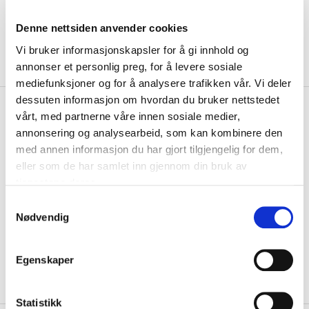
Denne nettsiden anvender cookies
Vi bruker informasjonskapsler for å gi innhold og
annonser et personlig preg, for å levere sosiale
mediefunksjoner og for å analysere trafikken vår. Vi deler
dessuten informasjon om hvordan du bruker nettstedet
kr 111
Nike
Klubb Strike Sleeves
vårt, med partnerne våre innen sosiale medier,
kr 139
Fotballstrømper Blå
annonsering og analysearbeid, som kan kombinere den
med annen informasjon du har gjort tilgjengelig for dem,
Strike Fotballsokker Sleeve fra Nike passer perfekt til deg som liker å
eller som de har samlet inn gjennom din bruk av
spille med vanlige sokker....
Les mer.
tjenestene deres.
Størrelse
S
Nødvendig
VELG
STØRRELSE
▾
a
m
LEGG I HANDLEKURV
t
Egenskaper
y
På lager
Gratis frakt på bestillinger over 1300,-.
k
k
Statistikk