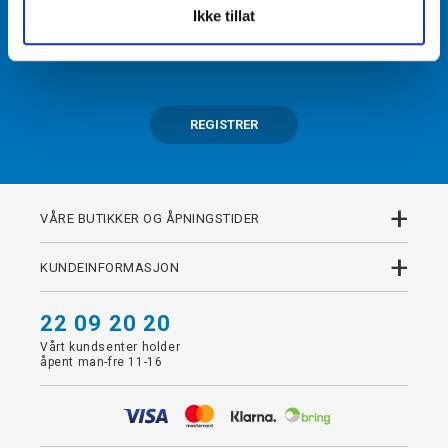
Ikke tillat
Få tilgang til unike fordeler i butikk og på nett som
medlem av kundeklubben Team Torshov.
REGISTRER
+
VÅRE BUTIKKER OG ÅPNINGSTIDER
+
KUNDEINFORMASJON
22 09 20 20
Vårt kundsenter holder
åpent man-fre 11-16