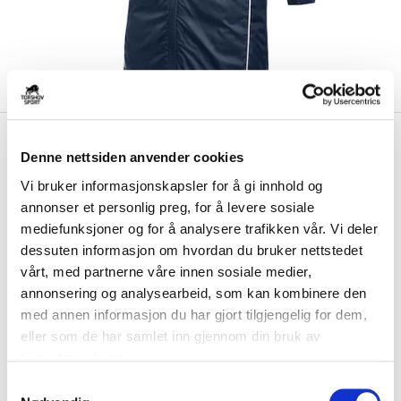
kr 1119
Nike
Kjelsås Fotball
kr 1399
Denne nettsiden anvender cookies
Vinterjakke Barn Marine
Vi bruker informasjonskapsler for å gi innhold og
annonser et personlig preg, for å levere sosiale
Nike Kjelsås Fotball Vinterjakke til barn er laget med Therma-FIT-
teknologi som holder på kroppsvarm...
Les mer.
mediefunksjoner og for å analysere trafikken vår. Vi deler
dessuten informasjon om hvordan du bruker nettstedet
Størrelsesguide
vårt, med partnerne våre innen sosiale medier,
Størrelse
annonsering og analysearbeid, som kan kombinere den
VELG
STØRRELSE
▾
med annen informasjon du har gjort tilgjengelig for dem,
Brystlogo
*
eller som de har samlet inn gjennom din bruk av
tjenestene deres.
S
Ryggtrykk
*