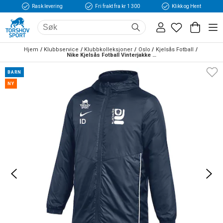
Rask levering
Fri frakt fra kr 1 300
Klikk og Hent
Hjem
Klubbservice
Klubbkolleksjoner
Oslo
Kjelsås Fotball
Nike Kjelsås Fotball Vinterjakke Barn Marine
BARN
NY