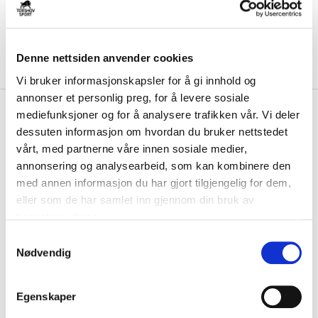
Denne nettsiden anvender cookies
Vi bruker informasjonskapsler for å gi innhold og
annonser et personlig preg, for å levere sosiale
kr 239
Adidas
Klubb Tiro
mediefunksjoner og for å analysere trafikken vår. Vi deler
kr 299
Neckwarmer Hals Sort
dessuten informasjon om hvordan du bruker nettstedet
vårt, med partnerne våre innen sosiale medier,
Adidas Klubb Tiro Neckwarmer Hals er et komfortabelt og praktisk
annonsering og analysearbeid, som kan kombinere den
plagg for å holde godt på varmen i ...
Les mer.
med annen informasjon du har gjort tilgjengelig for dem,
eller som de har samlet inn gjennom din bruk av
NB: Dette produktet kommer kun i to ulike størrelser. Anbefalte størrelser
er 'S' til barn og 'L' til senior.
tjenestene deres.
S
Nødvendig
a
Størrelse
m
VELG
STØRRELSE
▾
t
Egenskaper
y
LEGG I HANDLEKURV