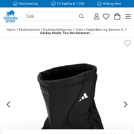
Rask levering
Fri frakt fra kr 1 300
Klikk og Hent
Hjem
Klubbservice
Klubbkolleksjoner
Oslo
Høybråten og Stovner IL
Adidas Klubb Tiro Neckwarmer Hals Sort