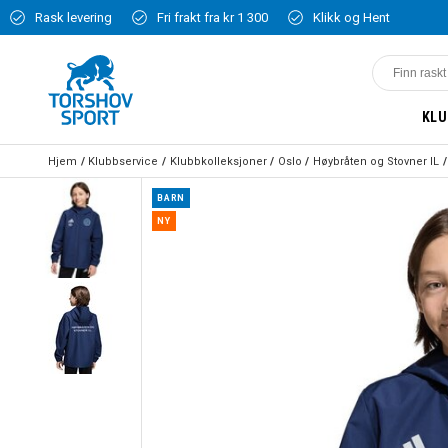
Rask levering
Fri frakt fra kr 1 300
Klikk og Hent
KLU
Hjem
Klubbservice
Klubbkolleksjoner
Oslo
Høybråten og Stovner IL
BARN
NY