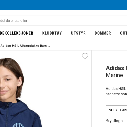
BBKOLLEKSJONER
KLUBBTØY
UTSTYR
DOMMER
OU
Adidas HSIL Allværsjakke Barn Marine
BARN
NY
Adidas
Marine
Adidas HSIL A
har hette som
VELG
STØR
Brystlogo