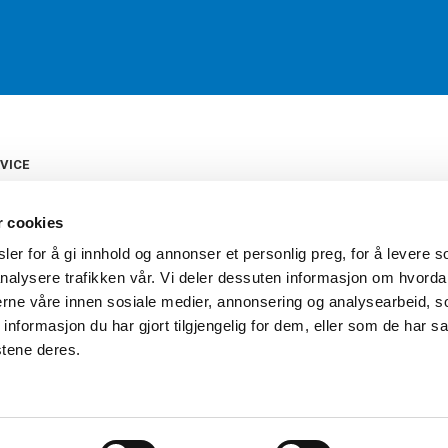
VICE
s
b
r cookies
tte
gelser
er for å gi innhold og annonser et personlig preg, for å levere s
Torshov Sport har over 90 års histor
klubbhandel. Torshov Sport har fir
nalysere trafikken vår. Vi deler dessuten informasjon om hvorda
vering
Drammen, Sandvika Storsenter og Fr
inger
nerne våre innen sosiale medier, annonsering og analysearbeid, 
stilte spørsmål
formasjon du har gjort tilgjengelig for dem, eller som de har sa
oven
stene deres.