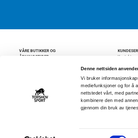
VÅRE BUTIKKER OG
KUNDESER
ÅPNINGSTIDER
Kontakt os
Kundeklub
+
OSLO
Denne nettsiden anvende
Retur og by
Salgsbetin
Vi bruker informasjonskapsl
+
Personvern
NORGE
mediefunksjoner og for å a
Frakt og le
Ledige still
nettstedet vårt, med part
FAQ - Ofte 
kombinere den med annen in
22 09 20 20
Åpenhetsl
gjennom din bruk av tjene
Vårt kundsenter holder
åpent man-fre 11-16
S