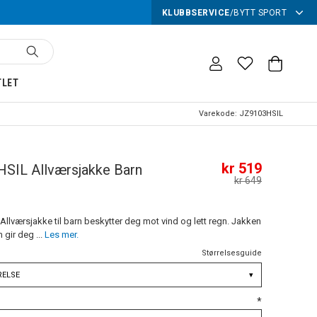
KLUBBSERVICE
/
BYTT SPORT
TLET
Varekode:
JZ9103HSIL
kr 519
HSIL Allværsjakke Barn
kr 649
llværsjakke til barn beskytter deg mot vind og lett regn. Jakken
 gir deg ...
Les mer.
Størrelsesguide
RELSE
▾
*