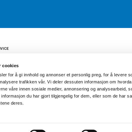
VICE
s
b
r cookies
tte
gelser
er for å gi innhold og annonser et personlig preg, for å levere s
Torshov Sport har over 90 års histor
klubbhandel. Torshov Sport har fir
nalysere trafikken vår. Vi deler dessuten informasjon om hvorda
vering
Drammen, Sandvika Storsenter og Fr
inger
nerne våre innen sosiale medier, annonsering og analysearbeid, 
stilte spørsmål
formasjon du har gjort tilgjengelig for dem, eller som de har sa
oven
stene deres.