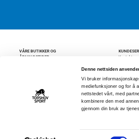
VÅRE BUTIKKER OG
KUNDESER
ÅPNINGSTIDER
Kontakt os
Kundeklub
+
OSLO
Denne nettsiden anvende
Retur og by
Salgsbetin
Vi bruker informasjonskapsl
+
Personvern
NORGE
mediefunksjoner og for å a
Frakt og le
Ledige still
nettstedet vårt, med part
FAQ - Ofte 
kombinere den med annen in
22 09 20 20
Åpenhetsl
gjennom din bruk av tjene
Vårt kundsenter holder
åpent man-fre 11-16
S