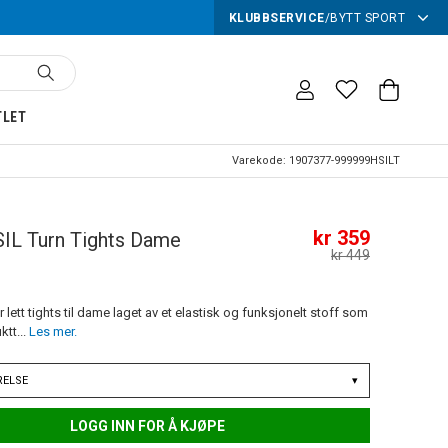
KLUBBSERVICE
/
BYTT SPORT
TLET
Varekode:
1907377-999999HSILT
kr 359
IL Turn Tights Dame
kr 449
r lett tights til dame laget av et elastisk og funksjonelt stoff som
ktt...
Les mer.
RELSE
▾
LOGG INN FOR Å KJØPE