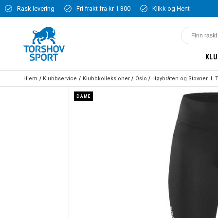
Rask levering
Fri frakt fra kr 1 300
Klikk og Hent
KLU
Hjem
Klubbservice
Klubbkolleksjoner
Oslo
Høybråten og Stovner IL 
DAME