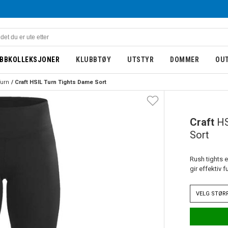
BBKOLLEKSJONER
KLUBBTØY
UTSTYR
DOMMER
OU
Turn
Craft HSIL Turn Tights Dame Sort
Craft
HS
Sort
Rush tights e
gir effektiv fu
VELG
STØR