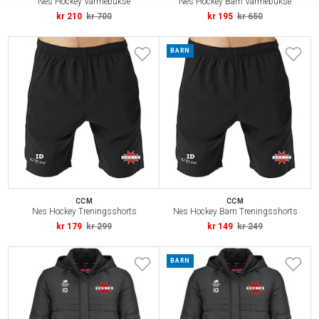
Nes Hockey Varmebukse
Nes Hockey Barn Varmebukse
kr 210
kr 700
kr 195
kr 650
BARN
CCM
CCM
Nes Hockey Treningsshorts
Nes Hockey Barn Treningsshorts
kr 179
kr 299
kr 149
kr 249
BARN