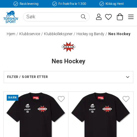
Rask levering
Fri frakt fra kr 1 300
Klikk og Hent
Hjem
Klubbservice
Klubbkolleksjoner
Hockey og Bandy
Nes Hockey
Nes Hockey
FILTER / SORTER ETTER
BARN