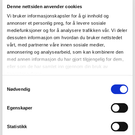
Joggebukse
Joggebukse
Denne nettsiden anvender cookies
kr 275
kr 499
kr 250
kr 449
Vi bruker informasjonskapsler for å gi innhold og
annonser et personlig preg, for å levere sosiale
UTGÅENDE
mediefunksjoner og for å analysere trafikken vår. Vi deler
dessuten informasjon om hvordan du bruker nettstedet
vårt, med partnerne våre innen sosiale medier,
annonsering og analysearbeid, som kan kombinere den
med annen informasjon du har gjort tilgjengelig for dem,
eller som de har samlet inn gjennom din bruk av
tjenestene deres.
S
Nødvendig
CCM
CCM
a
Nes Hockey Varmejakke
Nes Hockey Varmejakke
m
kr 880
kr 1100
kr 255
kr 850
t
Egenskaper
y
BARN
k
k
Statistikk
e