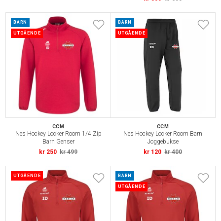
BARN
BARN
UTGÅENDE
UTGÅENDE
CCM
CCM
Nes Hockey Locker Room 1/4 Zip
Nes Hockey Locker Room Barn
Barn Genser
Joggebukse
kr 250
kr 499
kr 120
kr 400
UTGÅENDE
BARN
UTGÅENDE