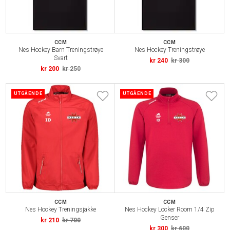
CCM
CCM
Nes Hockey Barn Treningstrøye
Nes Hockey Treningstrøye
Svart
kr 240
kr 300
kr 200
kr 250
UTGÅENDE
UTGÅENDE
CCM
CCM
Nes Hockey Treningsjakke
Nes Hockey Locker Room 1/4 Zip
Genser
kr 210
kr 700
kr 300
kr 600