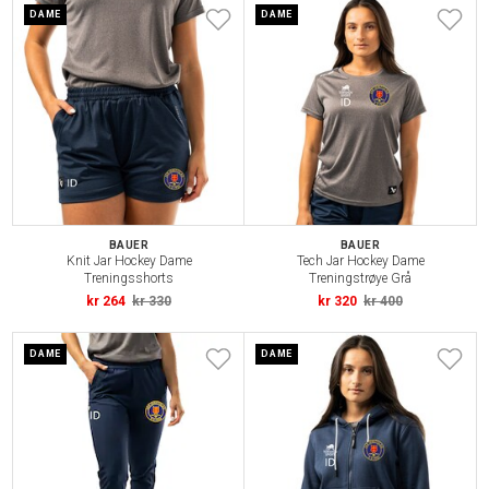
DAME
DAME
BAUER
BAUER
Knit Jar Hockey Dame
Tech Jar Hockey Dame
Treningsshorts
Treningstrøye Grå
kr 264
kr 330
kr 320
kr 400
DAME
DAME