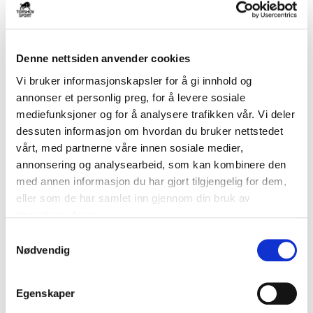
Denne nettsiden anvender cookies
Vi bruker informasjonskapsler for å gi innhold og
annonser et personlig preg, for å levere sosiale
BAUER
BAUER
Pro Jar Senior Hockeybag
Pro Jar Junior Hockeybag
mediefunksjoner og for å analysere trafikken vår. Vi deler
kr 1805
kr 1900
kr 1615
kr 1700
dessuten informasjon om hvordan du bruker nettstedet
vårt, med partnerne våre innen sosiale medier,
BARN
annonsering og analysearbeid, som kan kombinere den
med annen informasjon du har gjort tilgjengelig for dem,
eller som de har samlet inn gjennom din bruk av
tjenestene deres.
S
Nødvendig
a
m
t
Egenskaper
y
BAUER
BAUER