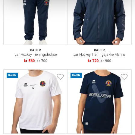
BAUER
BAUER
Jar Hockey Treningsbukse
Jar Hockey Treningsjakke Marine
kr 560
kr 700
kr 720
kr 900
BARN
BARN