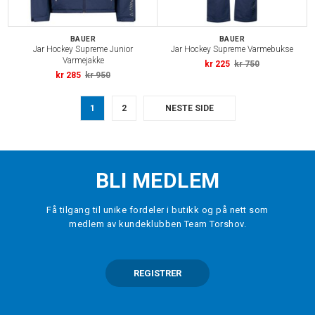
BAUER
BAUER
Jar Hockey Supreme Junior
Jar Hockey Supreme Varmebukse
Varmejakke
kr 225
kr 750
kr 285
kr 950
1
2
NESTE SIDE
BLI MEDLEM
Få tilgang til unike fordeler i butikk og på nett som
medlem av kundeklubben Team Torshov.
REGISTRER