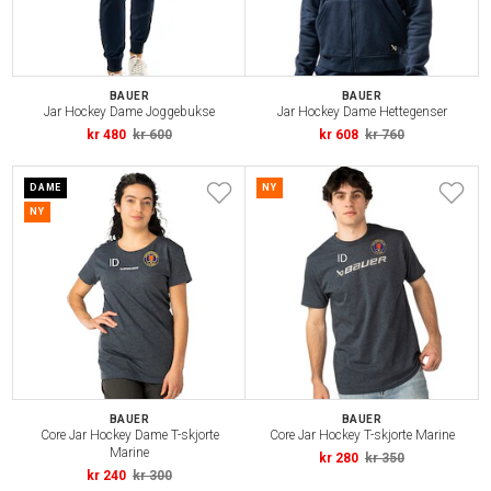
BAUER
BAUER
Jar Hockey Dame Joggebukse
Jar Hockey Dame Hettegenser
kr 480
kr 600
kr 608
kr 760
DAME
NY
NY
BAUER
BAUER
Core Jar Hockey Dame T-skjorte
Core Jar Hockey T-skjorte Marine
Marine
kr 280
kr 350
kr 240
kr 300