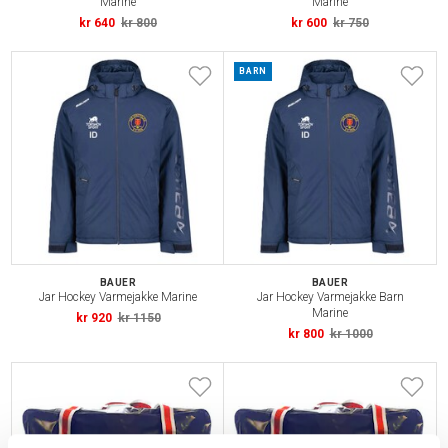
Marine
Marine
kr 640
kr 800
kr 600
kr 750
BARN
BAUER
BAUER
Jar Hockey Varmejakke Marine
Jar Hockey Varmejakke Barn
Marine
kr 920
kr 1150
kr 800
kr 1000