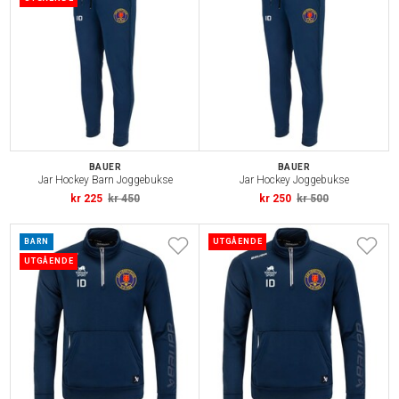
BAUER
BAUER
Jar Hockey Barn Joggebukse
Jar Hockey Joggebukse
kr 225
kr 450
kr 250
kr 500
BARN
UTGÅENDE
UTGÅENDE