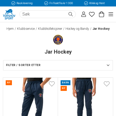
Rask levering
Fri frakt fra kr 1 300
Klikk og Hent
Hjem
Klubbservice
Klubbkolleksjoner
Hockey og Bandy
Jar Hockey
Jar Hockey
FILTER / SORTER ETTER
NY
BARN
NY