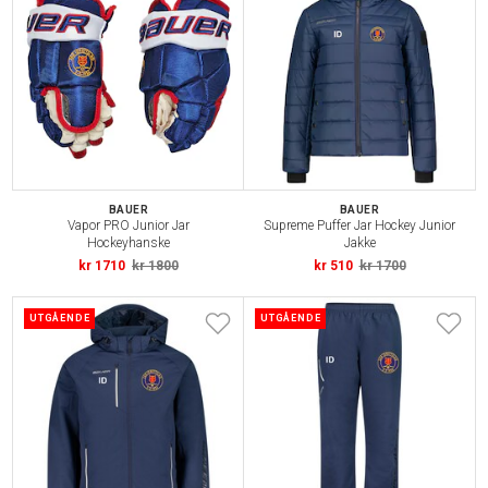
BAUER
BAUER
Vapor PRO Junior Jar
Supreme Puffer Jar Hockey Junior
Hockeyhanske
Jakke
kr 1710
kr 1800
kr 510
kr 1700
UTGÅENDE
UTGÅENDE