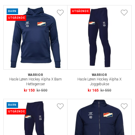
BARN
UTGÅENDE
UTGÅENDE
WARRIOR
WARRIOR
Hasle Løren Hockey Alpha X Barn
Hasle Løren Hockey Alpha X
Hettegenser
Joggebukse
kr 150
kr 500
kr 165
kr 550
BARN
UTGÅENDE