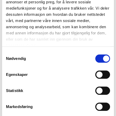
annonser et personlig preg, for å levere sosiale
mediefunksjoner og for å analysere trafikken vår. Vi deler
WARRIOR
WARRIOR
Hasle Løren Hockey Treningstrøye
Hasle Løren Hockey Barn
dessuten informasjon om hvordan du bruker nettstedet
Treningstrøye
kr 320
kr 400
vårt, med partnerne våre innen sosiale medier,
kr 280
kr 350
annonsering og analysearbeid, som kan kombinere den
med annen informasjon du har gjort tilgjengelig for dem,
UTGÅENDE
eller som de har samlet inn gjennom din bruk av
tjenestene deres.
S
Nødvendig
a
m
t
Egenskaper
y
k
k
Statistikk
WARRIOR
WARRIOR
Core Hasle Løren Hockey
Hasle Løren Hockey Alhpa X
e
Ryggsekk
Aspire Jakke
v
kr 320
kr 400
kr 1000
kr 2000
Markedsføring
a
l