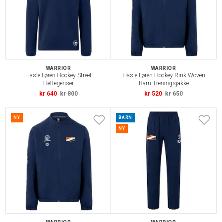
WARRIOR
WARRIOR
Hasle Løren Hockey Street
Hasle Løren Hockey Rink Woven
Hettegenser
Barn Treningsjakke
kr 640
kr 800
kr 520
kr 650
NY
BARN
NY