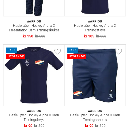
WARRIOR
WARRIOR
Hasle Løren Hockey Alpha X
Hasle Løren Hockey Alpha X
Presentation Barn Treningsbukse
Treningstrøye
kr 150
kr 500
kr 105
kr 350
BARN
BARN
UTGÅENDE
UTGÅENDE
WARRIOR
WARRIOR
Hasle Løren Hockey Alpha X Barn
Hasle Løren Hockey Alpha X Barn
Treningstrøye
Treningsshorts
kr 90
kr 300
kr 90
kr 300