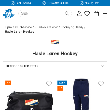
Rask levering
Fri frakt fra kr 1 300
Klikk og Hent
Hjem
Klubbservice
Klubbkolleksjoner
Hockey og Bandy
Hasle Løren Hockey
Hasle Løren Hockey
FILTER / SORTER ETTER
NY
BARN
NY