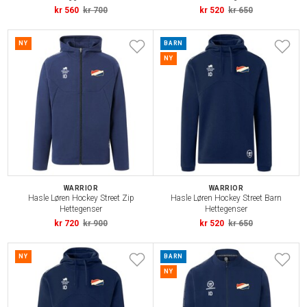
kr 560
kr 700
kr 520
kr 650
NY
BARN
NY
WARRIOR
WARRIOR
Hasle Løren Hockey Street Zip
Hasle Løren Hockey Street Barn
Hettegenser
Hettegenser
kr 720
kr 900
kr 520
kr 650
NY
BARN
NY