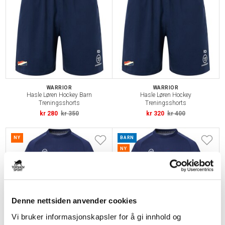
WARRIOR
WARRIOR
Hasle Løren Hockey Barn
Hasle Løren Hockey
Treningsshorts
Treningsshorts
kr 280
kr 350
kr 320
kr 400
NY
BARN
NY
Denne nettsiden anvender cookies
Vi bruker informasjonskapsler for å gi innhold og