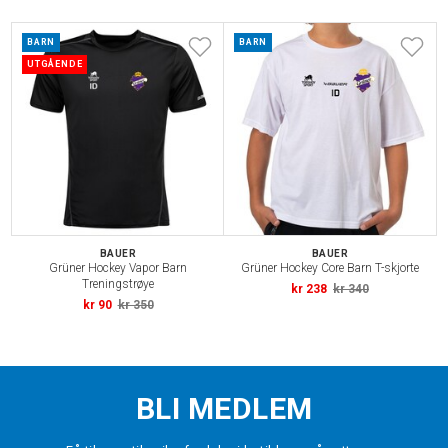
BARN
BARN
UTGÅENDE
BAUER
BAUER
Grüner Hockey Vapor Barn
Grüner Hockey Core Barn T-skjorte
Treningstrøye
kr 238
kr 340
kr 90
kr 350
BLI MEDLEM