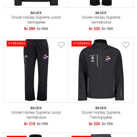
BAUER
BAUER
Grüner Hockey Supreme Junior
Grüner Hockey Supreme
Varmejakke
Varmebukse
kr 285
kr 950
kr 225
kr 750
UTGÅENDE
UTGÅENDE
BAUER
BAUER
Grüner Hockey Supreme Junior
Grüner Hockey Supreme
Varmebukse
Treningsjakke
kr 210
kr 700
kr 225
kr 750