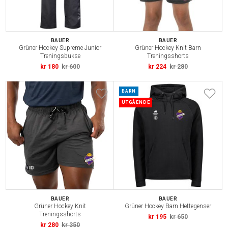
BAUER
BAUER
Grüner Hockey Supreme Junior
Grüner Hockey Knit Barn
Treningsbukse
Treningsshorts
kr 180
kr 600
kr 224
kr 280
BARN
UTGÅENDE
BAUER
BAUER
Grüner Hockey Knit
Grüner Hockey Barn Hettegenser
Treningsshorts
kr 195
kr 650
kr 280
kr 350