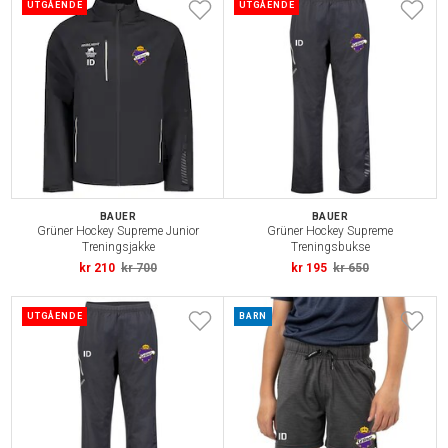
UTGÅENDE
UTGÅENDE
BAUER
BAUER
Grüner Hockey Supreme Junior
Grüner Hockey Supreme
Treningsjakke
Treningsbukse
kr 210
kr 700
kr 195
kr 650
UTGÅENDE
BARN