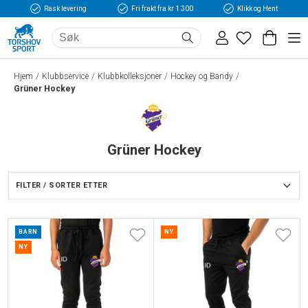
Rask levering
Fri frakt fra kr 1 300
Klikk og Hent
Hjem
Klubbservice
Klubbkolleksjoner
Hockey og Bandy
Grüner Hockey
Grüner Hockey
FILTER / SORTER ETTER
BARN
NY
NY