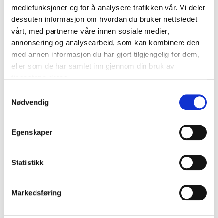
mediefunksjoner og for å analysere trafikken vår. Vi deler
BAUER
BAUER
Grüner Hockey Tech Barn
Grüner Hockey Tech
dessuten informasjon om hvordan du bruker nettstedet
Treningstrøye
Treningstrøye
vårt, med partnerne våre innen sosiale medier,
kr 280
kr 350
kr 320
kr 400
annonsering og analysearbeid, som kan kombinere den
med annen informasjon du har gjort tilgjengelig for dem,
UTGÅENDE
BARN
eller som de har samlet inn gjennom din bruk av
UTGÅENDE
tjenestene deres.
S
Nødvendig
a
m
t
Egenskaper
y
k
k
Statistikk
BAUER
BAUER
Grüner Hockey 1/2 Zip Genser
Grüner Hockey 1/2 Zip Barn
e
Genser
kr 300
kr 600
v
kr 275
kr 550
Markedsføring
a
l
UTGÅENDE
BARN