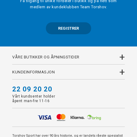
Få tilgang til unike fordeler i butikk og på nett som
medlem av kundeklubben Team Torshov.
REGISTRER
+
VÅRE BUTIKKER OG ÅPNINGSTIDER
+
KUNDEINFORMASJON
22 09 20 20
Vårt kundsenter holder
åpent man-fre 11-16
Torshov Sport har over 90 års historie, og er landets råeste spesialist