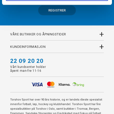
REGISTRER
+
VÅRE BUTIKKER OG ÅPNINGSTIDER
+
KUNDEINFORMASJON
22 09 20 20
Vårt kundsenter holder
åpent man-fre 11-16
Torshov Sport har over 90 års historie, og er landets råeste spesialist
innenfor fotball, løp, hockey og klubbhandel. Torshov Sport har fire
spesialbutikker på Torshov i Oslo, samt butikker i Tromsø, Bergen,
Drammen, Sandvika Storsenter og Fredrikstad med fokus på fotball,