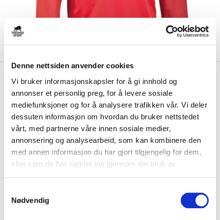
Denne nettsiden anvender cookies
kr 399
Select
Trosvik IF
Vi bruker informasjonskapsler for å gi innhold og
kr 499
Treningsgenser Rød/Hvit
annonser et personlig preg, for å levere sosiale
mediefunksjoner og for å analysere trafikken vår. Vi deler
Select Trosvik IF Treningsgenser har en behagelig og moderne
dessuten informasjon om hvordan du bruker nettstedet
passform med funksjonelle detaljer, og ...
Les mer.
vårt, med partnerne våre innen sosiale medier,
annonsering og analysearbeid, som kan kombinere den
Størrelse
med annen informasjon du har gjort tilgjengelig for dem,
VELG
STØRRELSE
▾
eller som de har samlet inn gjennom din bruk av
Brystlogo
*
tjenestene deres.
S
Nødvendig
a
Initialer
m