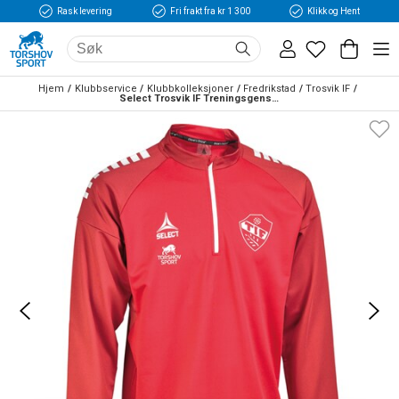
Rask levering
Fri frakt fra kr 1 300
Klikk og Hent
Hjem
Klubbservice
Klubbkolleksjoner
Fredrikstad
Trosvik IF
Select Trosvik IF Treningsgenser Rød/Hvit