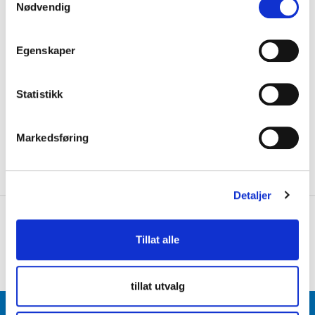
Brystlogo
*
Nødvendig
a
m
t
Initialer
Egenskaper
y
k
k
Statistikk
LOGG INN FOR Å KJØPE
e
v
På lager
Gratis frakt på bestillinger over 1300,-.
Markedsføring
a
Leveringstiden forlenges dersom produkter personaliseres.
Produkter med trykk kan ikke byttes eller returneres.
l
*
Påkrevd tilpasning
g
Detaljer
+
PRODUKTBESKRIVELSE
Tillat alle
+
DETALJER
tillat utvalg