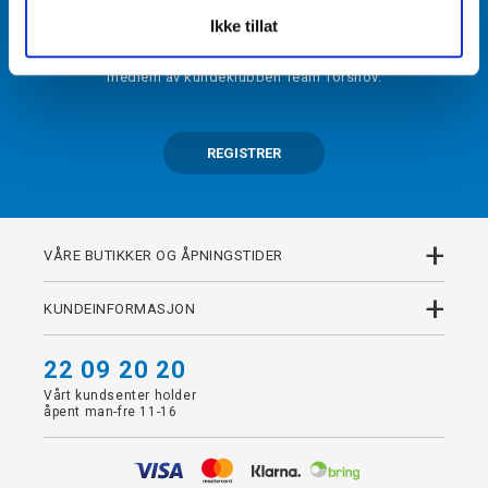
BLI MEDLEM
Ikke tillat
Få tilgang til unike fordeler i butikk og på nett som
medlem av kundeklubben Team Torshov.
REGISTRER
+
VÅRE BUTIKKER OG ÅPNINGSTIDER
+
KUNDEINFORMASJON
22 09 20 20
Vårt kundsenter holder
åpent man-fre 11-16