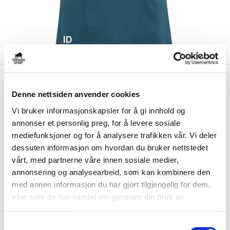
kr 179
Hummel
Torp Håndball
kr 299
Treningstrøye
Denne nettsiden anvender cookies
Vi bruker informasjonskapsler for å gi innhold og
Hummel Torp Håndball Treningstrøye er laget av hurtigtørkende og
annonser et personlig preg, for å levere sosiale
komfortabelt materiale....
Les mer.
mediefunksjoner og for å analysere trafikken vår. Vi deler
Utgående klubbprodukt på tilbud så langt lageret rekker. Ny utgave vil bli
dessuten informasjon om hvordan du bruker nettstedet
tilgjengelig i 2026.
vårt, med partnerne våre innen sosiale medier,
annonsering og analysearbeid, som kan kombinere den
med annen informasjon du har gjort tilgjengelig for dem,
Størrelsesguide
eller som de har samlet inn gjennom din bruk av
Størrelse
tjenestene deres.
VELG
STØRRELSE
▾
S