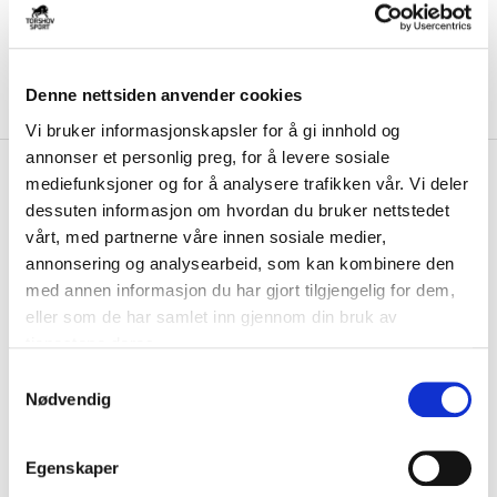
Denne nettsiden anvender cookies
Vi bruker informasjonskapsler for å gi innhold og
annonser et personlig preg, for å levere sosiale
kr 167
Hummel
Torp Håndball
mediefunksjoner og for å analysere trafikken vår. Vi deler
kr 279
Treningsshorts Marine
dessuten informasjon om hvordan du bruker nettstedet
vårt, med partnerne våre innen sosiale medier,
Hummel Core XK Poly Shorts er laget av svetteregulerende polyester
annonsering og analysearbeid, som kan kombinere den
med med meshpaneler som gir optim...
Les mer.
med annen informasjon du har gjort tilgjengelig for dem,
Utgående klubbprodukt på tilbud så langt lageret rekker. Ny utgave vil bli
eller som de har samlet inn gjennom din bruk av
tilgjengelig i 2026.
tjenestene deres.
S
Nødvendig
a
Størrelsesguide
m
Størrelse
t
VELG
STØRRELSE
▾
Egenskaper
y