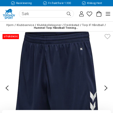
Rask levering
Fri frakt fra kr 1 300
Klikk og Hent
Hjem
Klubbservice
Klubbkolleksjoner
Fredrikstad
Torp IF Håndball
Hummel Torp Håndball Treningsshorts Marine
UTGÅENDE