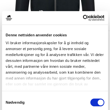
Denne nettsiden anvender cookies
kr 479
Hummel
Torp Håndball
kr 599
Vi bruker informasjonskapsler for å gi innhold og
Treningsjakke Barn Sort/Grå
annonser et personlig preg, for å levere sosiale
mediefunksjoner og for å analysere trafikken vår. Vi deler
Hummel Torp Håndball Treningsjakke til barn er en treningsjakke som
dessuten informasjon om hvordan du bruker nettstedet
gir god bevegelsesfrihet og en s...
Les mer.
vårt, med partnerne våre innen sosiale medier,
Størrelsesguide
annonsering og analysearbeid, som kan kombinere den
Størrelse
med annen informasjon du har gjort tilgjengelig for dem,
VELG
STØRRELSE
▾
eller som de har samlet inn gjennom din bruk av
tjenestene deres.
Brystlogo
*
S
Nødvendig
a
Initialer
m