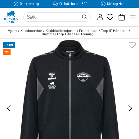
Rask levering
Fri frakt fra kr 1 300
Klikk og Hent
Hjem
Klubbservice
Klubbkolleksjoner
Fredrikstad
Torp IF Håndball
Hummel Torp Håndball Treningsjakke Barn Sort/Grå
BARN
NY