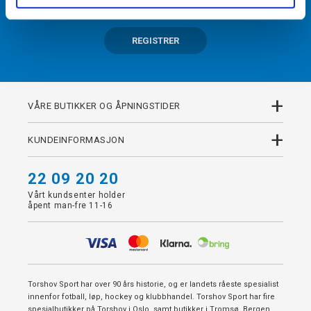
REGISTRER
+
VÅRE BUTIKKER OG ÅPNINGSTIDER
+
KUNDEINFORMASJON
22 09 20 20
Vårt kundsenter holder
åpent man-fre 11-16
Torshov Sport har over 90 års historie, og er landets råeste spesialist
innenfor fotball, løp, hockey og klubbhandel. Torshov Sport har fire
spesialbutikker på Torshov i Oslo, samt butikker i Tromsø, Bergen,