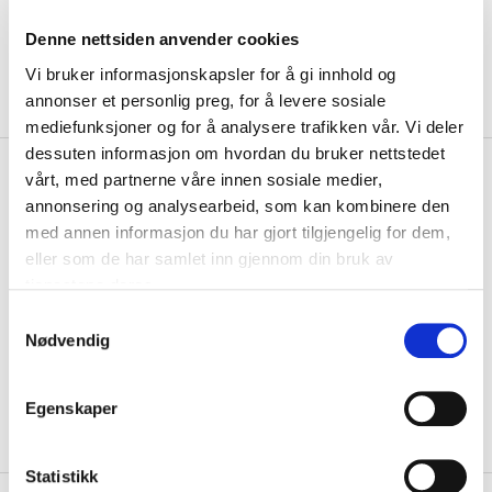
Denne nettsiden anvender cookies
Vi bruker informasjonskapsler for å gi innhold og
annonser et personlig preg, for å levere sosiale
mediefunksjoner og for å analysere trafikken vår. Vi deler
dessuten informasjon om hvordan du bruker nettstedet
kr 319
Hummel
Klubb Classic
vårt, med partnerne våre innen sosiale medier,
kr 399
Håndball Barn Lyseblå/Gul
annonsering og analysearbeid, som kan kombinere den
med annen informasjon du har gjort tilgjengelig for dem,
Hummel Clasic håndball til barn er perfekt for bruk til trening og
eller som de har samlet inn gjennom din bruk av
kamper. Laget med en strukturert ...
Les mer.
tjenestene deres.
Størrelse
S
Nødvendig
a
0
BESTILLINGSVARE
m
KLIKK & HENT
LOGG INN FOR Å KJØPE
t
Egenskaper
y
Bestillingsvare
Gratis frakt på bestillinger over 1300,-.
k
k
Statistikk