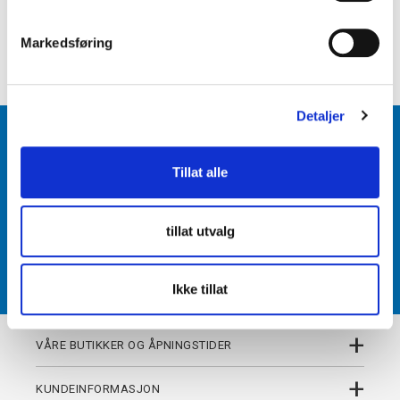
e
+
PRODUKTBESKRIVELSE
v
Markedsføring
+
DETALJER
a
l
g
Detaljer
BLI MEDLEM
Tillat alle
Få tilgang til unike fordeler i butikk og på nett som
medlem av kundeklubben Team Torshov.
tillat utvalg
REGISTRER
Ikke tillat
+
VÅRE BUTIKKER OG ÅPNINGSTIDER
+
KUNDEINFORMASJON