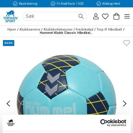
Rask levering
Fri frakt fra kr 1 300
Klikk og Hent
Hjem
Klubbservice
Klubbkolleksjoner
Fredrikstad
Torp IF Håndball
Hummel Klubb Classic Håndball Barn Lyseblå/Gul
BARN