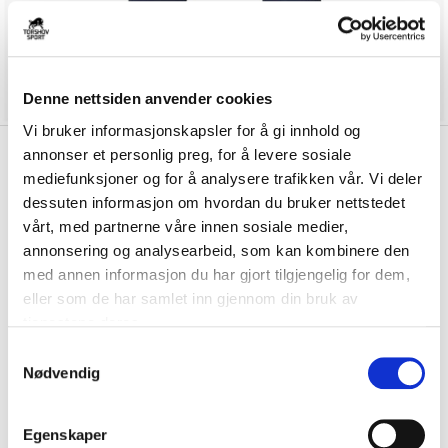
Denne nettsiden anvender cookies
Vi bruker informasjonskapsler for å gi innhold og
kr 382
annonser et personlig preg, for å levere sosiale
Nike
Slitu IF Treningsbukse
kr 449
mediefunksjoner og for å analysere trafikken vår. Vi deler
Barn Marine
dessuten informasjon om hvordan du bruker nettstedet
vårt, med partnerne våre innen sosiale medier,
Nike Slitu IF Treningsbukse til barn er laget av et teknisk materiale som
annonsering og analysearbeid, som kan kombinere den
holder deg tørr og komfort...
Les mer.
med annen informasjon du har gjort tilgjengelig for dem,
Størrelsesguide
eller som de har samlet inn gjennom din bruk av
Størrelse
tjenestene deres.
VELG
STØRRELSE
▾
S
Initialer
Nødvendig
a
m
t
KLIKK & HENT
Egenskaper
LOGG INN FOR Å KJØPE