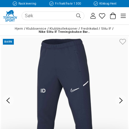
Rask levering
Fri frakt fra kr 1 300
Klikk og Hent
Hjem
Klubbservice
Klubbkolleksjoner
Fredrikstad
Slitu IF
Nike Slitu IF Treningsbukse Barn Marine
BARN