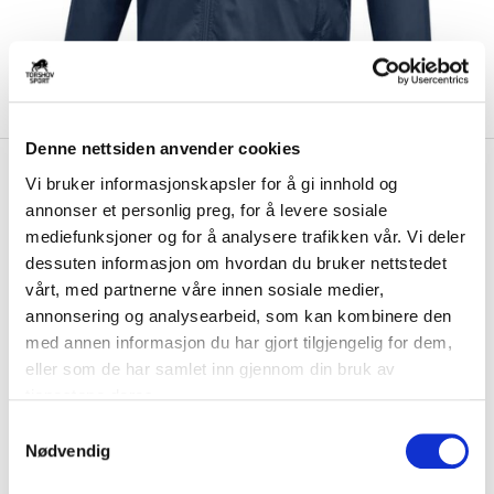
Denne nettsiden anvender cookies
kr 450
Nike
Slitu IF Regnjakke Marine
Vi bruker informasjonskapsler for å gi innhold og
kr 529
annonser et personlig preg, for å levere sosiale
mediefunksjoner og for å analysere trafikken vår. Vi deler
Nike Slitu IF Regnjakke er laget i et vannavvisende stoff som hjelper til
med å holde deg tørr og ko...
Les mer.
dessuten informasjon om hvordan du bruker nettstedet
vårt, med partnerne våre innen sosiale medier,
Størrelsesguide
annonsering og analysearbeid, som kan kombinere den
Størrelse
med annen informasjon du har gjort tilgjengelig for dem,
VELG
STØRRELSE
▾
eller som de har samlet inn gjennom din bruk av
Brystlogo
*
tjenestene deres.
S
Nødvendig
a
Initialer
m