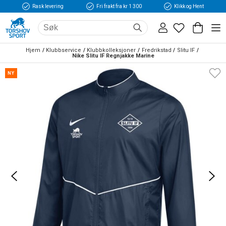
Rask levering
Fri frakt fra kr 1 300
Klikk og Hent
Hjem
Klubbservice
Klubbkolleksjoner
Fredrikstad
Slitu IF
Nike Slitu IF Regnjakke Marine
NY