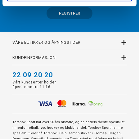
REGISTRER
+
VÅRE BUTIKKER OG ÅPNINGSTIDER
+
KUNDEINFORMASJON
22 09 20 20
Vårt kundsenter holder
åpent man-fre 11-16
Torshov Sport har over 90 års historie, og er landets råeste spesialist
innenfor fotball, løp, hockey og klubbhandel. Torshov Sport har fire
spesialbutikker på Torshov i Oslo, samt butikker i Tromsø, Bergen,
Drammen, Sandvika Storsenter og Fredrikstad med fokus på fotball,