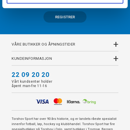
REGISTRER
+
VÅRE BUTIKKER OG ÅPNINGSTIDER
+
KUNDEINFORMASJON
22 09 20 20
Vårt kundsenter holder
åpent man-fre 11-16
Torshov Sport har over 90 års historie, og er landets råeste spesialist
innenfor fotball, løp, hockey og klubbhandel. Torshov Sport har fire
spesialbutikker på Torshov i Oslo, samt butikker i Tromsø, Bergen,