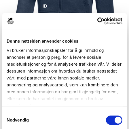
Denne nettsiden anvender cookies
kr 594
Nike
Slitu IF Full-Zip
kr 699
Vi bruker informasjonskapsler for å gi innhold og
Hettegenser Barn Marine
annonser et personlig preg, for å levere sosiale
mediefunksjoner og for å analysere trafikken vår. Vi deler
Nike Slitu IF Full-Zip Hettegenser til barn er laget i en myk og
dessuten informasjon om hvordan du bruker nettstedet
komfortabel blanding bomull og poly...
Les mer.
vårt, med partnerne våre innen sosiale medier,
Størrelsesguide
annonsering og analysearbeid, som kan kombinere den
Størrelse
med annen informasjon du har gjort tilgjengelig for dem,
VELG
STØRRELSE
▾
eller som de har samlet inn gjennom din bruk av
tjenestene deres.
Brystlogo
*
S
Nødvendig
a
Initialer
m