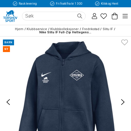
Rask levering
Fri frakt fra kr 1 300
Klikk og Hent
Hjem
Klubbservice
Klubbkolleksjoner
Fredrikstad
Slitu IF
Nike Slitu IF Full-Zip Hettegenser Barn Marine
BARN
NY