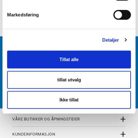
e
+
PRODUKTBESKRIVELSE
v
Markedsføring
+
DETALJER
a
l
g
Detaljer
BLI MEDLEM
Tillat alle
Få tilgang til unike fordeler i butikk og på nett som
medlem av kundeklubben Team Torshov.
tillat utvalg
REGISTRER
Ikke tillat
+
VÅRE BUTIKKER OG ÅPNINGSTIDER
+
KUNDEINFORMASJON