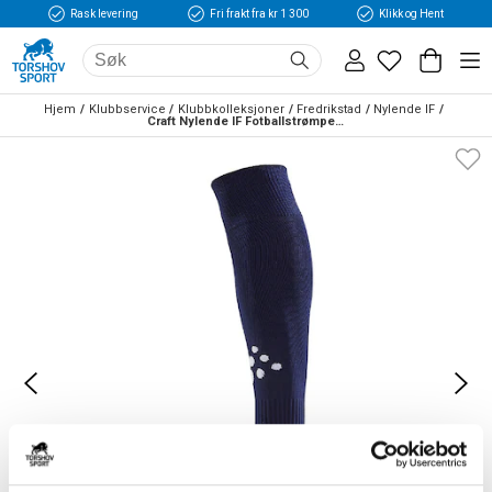
Rask levering
Fri frakt fra kr 1 300
Klikk og Hent
Hjem
Klubbservice
Klubbkolleksjoner
Fredrikstad
Nylende IF
Craft Nylende IF Fotballstrømper Marine