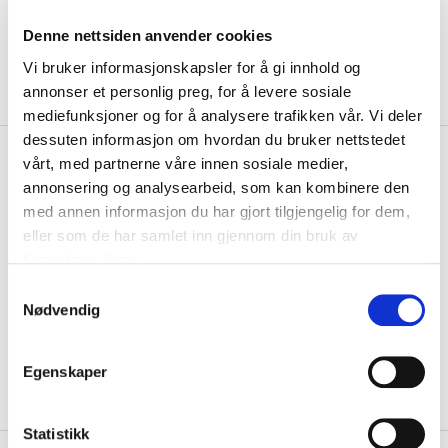
Denne nettsiden anvender cookies
Vi bruker informasjonskapsler for å gi innhold og
annonser et personlig preg, for å levere sosiale
mediefunksjoner og for å analysere trafikken vår. Vi deler
dessuten informasjon om hvordan du bruker nettstedet
kr 95
Craft
Nylende IF
vårt, med partnerne våre innen sosiale medier,
kr 119
Fotballstrømper Marine
annonsering og analysearbeid, som kan kombinere den
med annen informasjon du har gjort tilgjengelig for dem,
Craft Squad Solid Fotballstrømper er match og treningsstrømper med
eller som de har samlet inn gjennom din bruk av
strategisk plasserte paneler som ...
Les mer.
tjenestene deres.
Størrelse
S
Nødvendig
a
VELG
STØRRELSE
▾
m
KLIKK & HENT
LOGG INN FOR Å KJØPE
t
Velg Størrelse
Egenskaper
y
På lager
Gratis frakt på bestillinger over 1300,-.
k
k
Statistikk