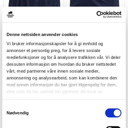
Denne nettsiden anvender cookies
Vi bruker informasjonskapsler for å gi innhold og
HUMMEL
HUMMEL
annonser et personlig preg, for å levere sosiale
Lisleby Håndball Treningsshorts
Lisleby Håndball Treningsshorts
mediefunksjoner og for å analysere trafikken vår. Vi deler
Barn Marine
Dame Marine
dessuten informasjon om hvordan du bruker nettstedet
kr 149
kr 279
kr 167
kr 279
vårt, med partnerne våre innen sosiale medier,
annonsering og analysearbeid, som kan kombinere den
NY
BARN
med annen informasjon du har gjort tilgjengelig for dem,
NY
eller som de har samlet inn gjennom din bruk av
tjenestene deres.
S
Nødvendig
a
m
t