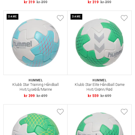
kr 319
kr 399
kr 319
kr 399
DAME
DAME
HUMMEL
HUMMEL
Klubb Star Training Håndball
Klubb Star Elite Håndball Dame
Hvit/Lyseblå/Marine
Hvit/Grønn/Rød
kr 399
kr 499
kr 559
kr 699