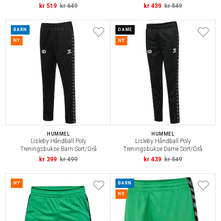
kr 519
kr 649
kr 439
kr 549
BARN
DAME
NY
NY
HUMMEL
HUMMEL
Lisleby Håndball Poly
Lisleby Håndball Poly
Treningsbukse Barn Sort/Grå
Treningsbukse Dame Sort/Grå
kr 399
kr 499
kr 439
kr 549
NY
BARN
NY