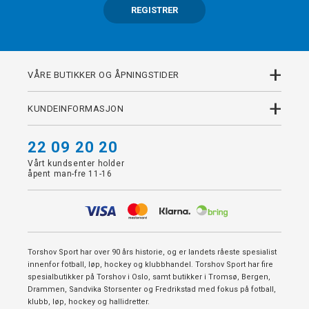
REGISTRER
+
VÅRE BUTIKKER OG ÅPNINGSTIDER
+
KUNDEINFORMASJON
22 09 20 20
Vårt kundsenter holder
åpent man-fre 11-16
Torshov Sport har over 90 års historie, og er landets råeste spesialist
innenfor fotball, løp, hockey og klubbhandel. Torshov Sport har fire
spesialbutikker på Torshov i Oslo, samt butikker i Tromsø, Bergen,
Drammen, Sandvika Storsenter og Fredrikstad med fokus på fotball,
klubb, løp, hockey og hallidretter.