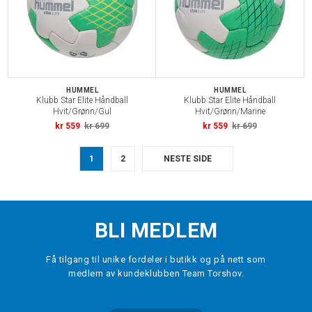
HUMMEL
HUMMEL
Klubb Star Elite Håndball
Klubb Star Elite Håndball
Hvit/Grønn/Gul
Hvit/Grønn/Marine
kr 559
kr 699
kr 559
kr 699
1
2
NESTE SIDE
BLI MEDLEM
Få tilgang til unike fordeler i butikk og på nett som
medlem av kundeklubben Team Torshov.