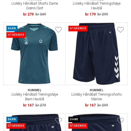
Lisleby Håndball Shorts Dame
Lisleby Håndball Treningstrøye
Grønn/Sort
Havblå
kr 279
kr 349
kr 179
kr 299
BARN
UTGÅENDE
UTGÅENDE
HUMMEL
HUMMEL
Lisleby Håndball Treningstøye
Lisleby Håndball Treningsshorts
Barn Havblå
Marine
kr 167
kr 279
kr 167
kr 299
BARN
DAME
UTGÅENDE
UTGÅENDE