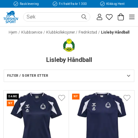
Rask levering
Fri frakt fra kr 1 300
Klikk og Hent
Hjem
Klubbservice
Klubbkolleksjoner
Fredrikstad
Lisleby Håndball
Lisleby Håndball
FILTER / SORTER ETTER
DAME
NY
NY