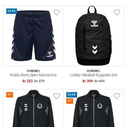
BARN
HUMMEL
HUMMEL
Klubb Shorts Barn Marine/Hvit
Lisleby Håndball Ryggsekk Sort
kr 223
kr 279
kr 399
kr 499
NY
BARN
NY