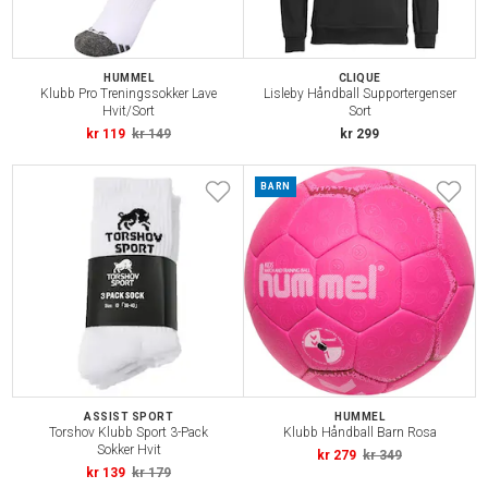
HUMMEL
CLIQUE
Klubb Pro Treningssokker Lave
Lisleby Håndball Supportergenser
Hvit/Sort
Sort
kr 119
kr 149
kr 299
BARN
ASSIST SPORT
HUMMEL
Torshov Klubb Sport 3-Pack
Klubb Håndball Barn Rosa
Sokker Hvit
kr 279
kr 349
kr 139
kr 179