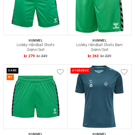
HUMMEL
HUMMEL
Lisleby Håndball Shorts
Lisleby Håndball Shorts Barn
Grønn/Sort
Grønn/Sort
kr 279
kr 349
kr 263
kr 329
DAME
UTGÅENDE
NY
HUMMEL
HUMMEL