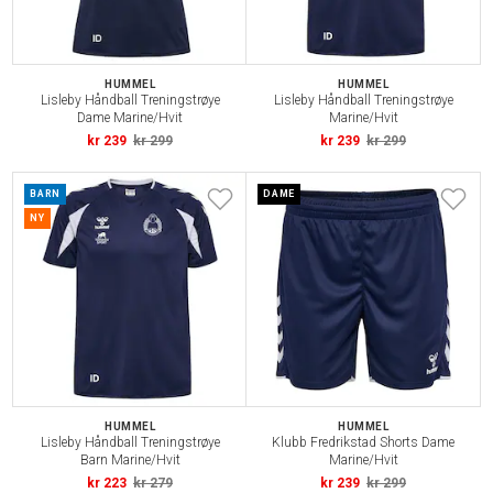
HUMMEL
HUMMEL
Lisleby Håndball Treningstrøye
Lisleby Håndball Treningstrøye
Dame Marine/Hvit
Marine/Hvit
kr 239
kr 299
kr 239
kr 299
BARN
DAME
NY
HUMMEL
HUMMEL
Lisleby Håndball Treningstrøye
Klubb Fredrikstad Shorts Dame
Barn Marine/Hvit
Marine/Hvit
kr 223
kr 279
kr 239
kr 299