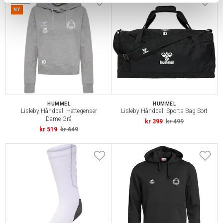
NY
HUMMEL
HUMMEL
Lisleby Håndball Hettegenser
Lisleby Håndball Sports Bag Sort
Dame Grå
kr 399
kr 499
kr 519
kr 649