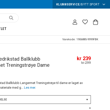
KLUBBSERVICE
/
BYTT SPORT
TLET
Varekode:
1906885-9999FBK
kr 239
edrikstad Ballklubb
kr 299
et Treningstrøye Dame
stad Ballklubb Langermet Treningstrøye til dame er laget av
ateriale med g...
Les mer.
RELSE
▾
*