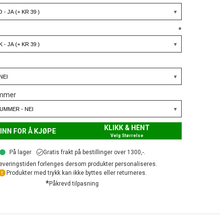
*
ummer
KLIKK & HENT
INN FOR Å KJØPE
Velg Størrelse
På lager
Gratis frakt på bestillinger over 1300,-.
everingstiden forlenges dersom produkter personaliseres.
Produkter med trykk kan ikke byttes eller returneres.
*
Påkrevd tilpasning