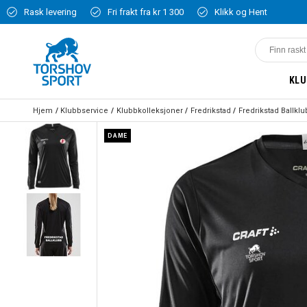
Rask levering
Fri frakt fra kr 1 300
Klikk og Hent
KLU
Hjem
Klubbservice
Klubbkolleksjoner
Fredrikstad
Fredrikstad Ballkl
DAME