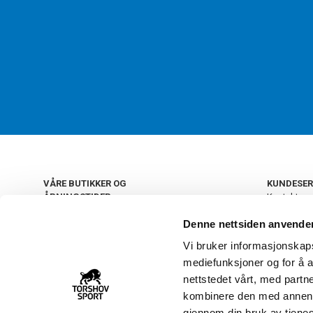
VÅRE BUTIKKER OG
KUNDESER
ÅPNINGSTIDER
Kontakt os
Kundeklub
+
OSLO
Denne nettsiden anvende
Retur og by
Salgsbetin
Vi bruker informasjonskapsl
+
Personvern
NORGE
mediefunksjoner og for å a
Frakt og le
Ledige still
nettstedet vårt, med part
FAQ - Ofte 
kombinere den med annen in
22 09 20 20
Åpenhetsl
gjennom din bruk av tjene