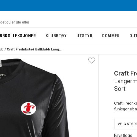
BBKOLLEKSJONER
KLUBBTØY
UTSTYR
DOMMER
OU
ubb
Craft Fredrikstad Ballklubb Langermet Treningstrøye Dame Sort
DAME
Craft
Fr
Langerm
Sort
Craft Fredrik
funksjonelt m
VELG
STØR
Brystlogo