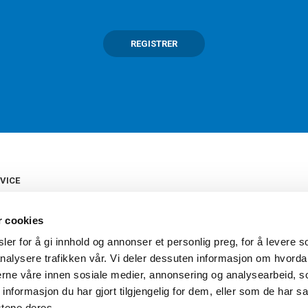
REGISTRER
VICE
s
b
r cookies
tte
gelser
er for å gi innhold og annonser et personlig preg, for å levere s
Torshov Sport har over 90 års histor
klubbhandel. Torshov Sport har fir
nalysere trafikken vår. Vi deler dessuten informasjon om hvorda
vering
Drammen, Sandvika Storsenter og Fr
inger
nerne våre innen sosiale medier, annonsering og analysearbeid, 
stilte spørsmål
formasjon du har gjort tilgjengelig for dem, eller som de har sa
oven
stene deres.