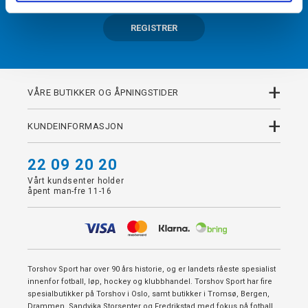
REGISTRER
+
VÅRE BUTIKKER OG ÅPNINGSTIDER
+
KUNDEINFORMASJON
22 09 20 20
Vårt kundsenter holder
åpent man-fre 11-16
Torshov Sport har over 90 års historie, og er landets råeste spesialist
innenfor fotball, løp, hockey og klubbhandel. Torshov Sport har fire
spesialbutikker på Torshov i Oslo, samt butikker i Tromsø, Bergen,
Drammen, Sandvika Storsenter og Fredrikstad med fokus på fotball,