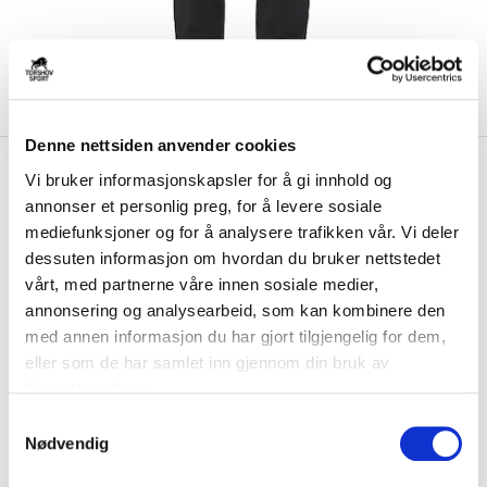
Denne nettsiden anvender cookies
kr 439
Craft
Fredrikstad Ballklubb
Vi bruker informasjonskapsler for å gi innhold og
kr 549
Treningsbukse Dame Sort
annonser et personlig preg, for å levere sosiale
mediefunksjoner og for å analysere trafikken vår. Vi deler
Craft Fredrikstad Ballklubb Treningsbukse til dame er en elastisk og
dessuten informasjon om hvordan du bruker nettstedet
slitesterk treningsbukse som gi...
Les mer.
vårt, med partnerne våre innen sosiale medier,
annonsering og analysearbeid, som kan kombinere den
Størrelse
med annen informasjon du har gjort tilgjengelig for dem,
VELG
STØRRELSE
▾
eller som de har samlet inn gjennom din bruk av
Brystlogo
*
tjenestene deres.
S
Nødvendig
a
Initialer/Nummer
m