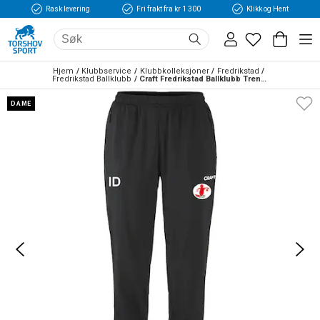
Rask levering
Fri frakt fra kr 1 300
Klikk og Hent
Hjem
Klubbservice
Klubbkolleksjoner
Fredrikstad
Fredrikstad Ballklubb
Craft Fredrikstad Ballklubb Treningsbukse Dame Sort
DAME