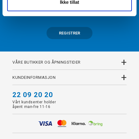
Ikke tillat
Få tilgang til unike fordeler i butikk og på nett som
medlem av kundeklubben Team Torshov.
REGISTRER
+
VÅRE BUTIKKER OG ÅPNINGSTIDER
+
KUNDEINFORMASJON
22 09 20 20
Vårt kundsenter holder
åpent man-fre 11-16