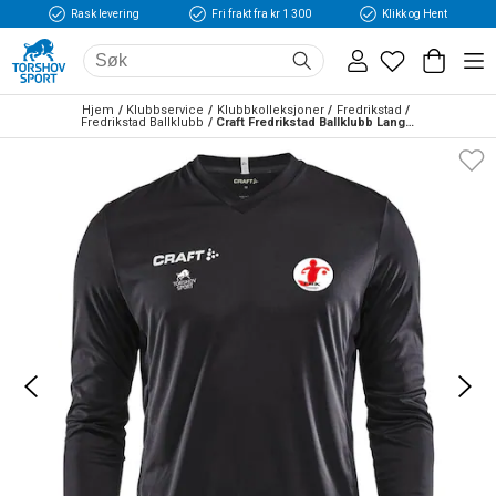
Rask levering
Fri frakt fra kr 1 300
Klikk og Hent
Hjem
Klubbservice
Klubbkolleksjoner
Fredrikstad
Fredrikstad Ballklubb
Craft Fredrikstad Ballklubb Langermet Treningstrøye Sort