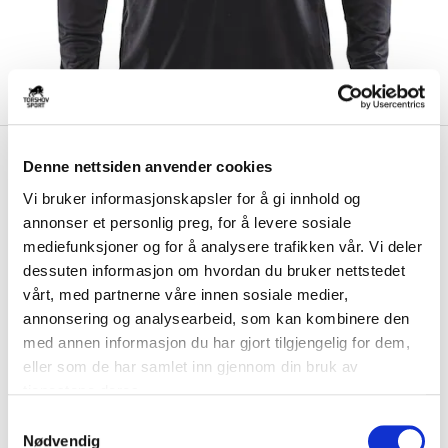
kr 239
Craft
Fredrikstad Ballklubb
Denne nettsiden anvender cookies
kr 299
Langermet Treningstrøye Sort
Vi bruker informasjonskapsler for å gi innhold og
annonser et personlig preg, for å levere sosiale
Craft Fredrikstad Ballklubb Langermet Treningstrøye er laget av
mediefunksjoner og for å analysere trafikken vår. Vi deler
funksjonelt materiale med god stretc...
Les mer.
dessuten informasjon om hvordan du bruker nettstedet
Størrelse
vårt, med partnerne våre innen sosiale medier,
VELG
STØRRELSE
▾
annonsering og analysearbeid, som kan kombinere den
med annen informasjon du har gjort tilgjengelig for dem,
Brystlogo
*
eller som de har samlet inn gjennom din bruk av
tjenestene deres.
Ryggtrykk
*
S
Nødvendig
a