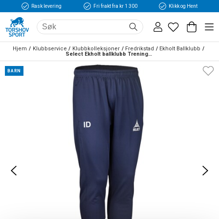
Rask levering
Fri frakt fra kr 1 300
Klikk og Hent
Hjem
Klubbservice
Klubbkolleksjoner
Fredrikstad
Ekholt Ballklubb
Select Ekholt ballklubb Treningsbukse Regular Fit Barn Marine
BARN