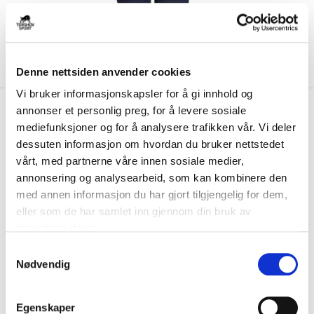
Denne nettsiden anvender cookies
Vi bruker informasjonskapsler for å gi innhold og
kr 359
Select
Ekholt ballklubb
annonser et personlig preg, for å levere sosiale
kr 449
Treningsbukse Regular Fit
mediefunksjoner og for å analysere trafikken vår. Vi deler
Barn Marine
dessuten informasjon om hvordan du bruker nettstedet
vårt, med partnerne våre innen sosiale medier,
annonsering og analysearbeid, som kan kombinere den
Ekholt ballklubb Treningsbukse til barn fra Select er laget av polyester,
og har glidelås ved anklen...
Les mer.
med annen informasjon du har gjort tilgjengelig for dem,
eller som de har samlet inn gjennom din bruk av
Størrelse
tjenestene deres.
VELG
STØRRELSE
▾
S
Initialer
Nødvendig
a
m
t
Egenskaper
KLIKK & HENT
LOGG INN FOR Å KJØPE