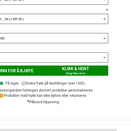
*
KLIKK & HENT
INN FOR Å KJØPE
Velg Størrelse
På lager
Gratis frakt på bestillinger over 1300,-.
everingstiden forlenges dersom produkter personaliseres.
Produkter med trykk kan ikke byttes eller returneres.
*
Påkrevd tilpasning