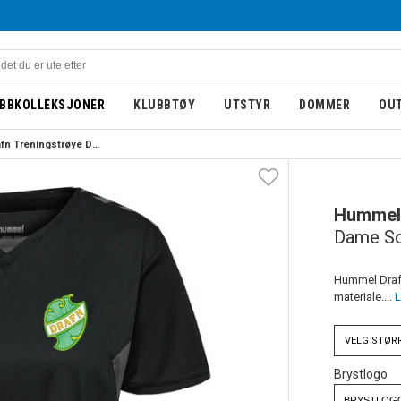
BBKOLLEKSJONER
KLUBBTØY
UTSTYR
DOMMER
OU
Hummel Drafn Treningstrøye Dame Sort
DAME
NY
Hummel
Dame So
Hummel Drafn
materiale....
L
VELG
STØR
Brystlogo