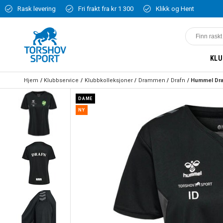
Rask levering
Fri frakt fra kr 1 300
Klikk og Hent
KLU
Hjem
Klubbservice
Klubbkolleksjoner
Drammen
Drafn
DAME
NY