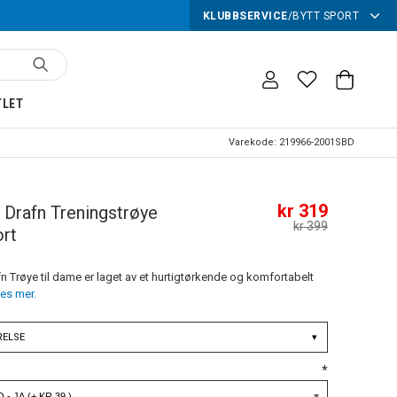
KLUBBSERVICE
/
BYTT SPORT
TLET
Varekode:
219966-2001SBD
kr 319
Drafn Treningstrøye
kr 399
rt
 Trøye til dame er laget av et hurtigtørkende og komfortabelt
es mer.
RELSE
▾
*