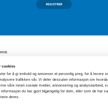
REGISTRER
VICE
s
b
r cookies
tte
gelser
er for å gi innhold og annonser et personlig preg, for å levere s
Torshov Sport har over 90 års histor
klubbhandel. Torshov Sport har fir
nalysere trafikken vår. Vi deler dessuten informasjon om hvorda
vering
Drammen, Sandvika Storsenter og Fr
inger
nerne våre innen sosiale medier, annonsering og analysearbeid, 
stilte spørsmål
formasjon du har gjort tilgjengelig for dem, eller som de har sa
oven
stene deres.