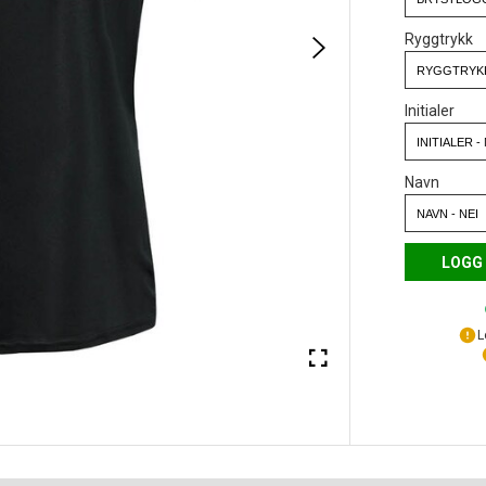
Ryggtrykk
Initialer
Navn
LOGG 
L