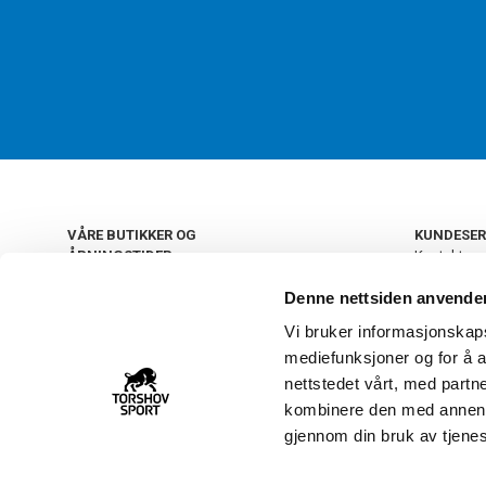
VÅRE BUTIKKER OG
KUNDESER
ÅPNINGSTIDER
Kontakt os
Kundeklub
+
OSLO
Denne nettsiden anvende
Retur og by
Salgsbetin
Vi bruker informasjonskapsl
+
Personvern
NORGE
mediefunksjoner og for å a
Frakt og le
Ledige still
nettstedet vårt, med part
FAQ - Ofte 
kombinere den med annen in
22 09 20 20
Åpenhetsl
gjennom din bruk av tjene
Vårt kundsenter holder
åpent man-fre 11-16