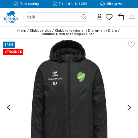
Rask levering
Fri frakt fra kr 1 300
Klikk og Hent
Hjem
Klubbservice
Klubbkolleksjoner
Drammen
Drafn
Hummel Drafn Stadionjakke Barn Sort
BARN
UTGÅENDE