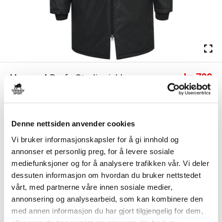
kr 799
Hummel
Drafn Stadionjakke
kr 999
Barn Sort
Hummel Drafn Stadionjakke til barn er det perfekte valg til
Denne nettsiden anvender cookies
utendørstrening eller når du sitter på b...
Les mer.
Vi bruker informasjonskapsler for å gi innhold og
Utgående klubbprodukt på tilbud så langt lageret rekker. Ny utgave vil bli
tilgjengelig i 2026.
annonser et personlig preg, for å levere sosiale
mediefunksjoner og for å analysere trafikken vår. Vi deler
dessuten informasjon om hvordan du bruker nettstedet
Størrelsesguide
vårt, med partnerne våre innen sosiale medier,
Størrelse
annonsering og analysearbeid, som kan kombinere den
VELG
STØRRELSE
▾
med annen informasjon du har gjort tilgjengelig for dem,