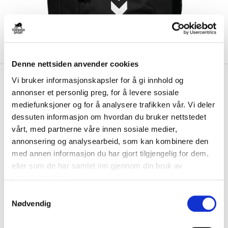
Denne nettsiden anvender cookies
kr 399
Hummel
Drafn Ryggsekk Sort
Vi bruker informasjonskapsler for å gi innhold og
kr 499
annonser et personlig preg, for å levere sosiale
mediefunksjoner og for å analysere trafikken vår. Vi deler
Hummel Drafn Ryggsekk har et enkelt og sporty design. Polstret
dessuten informasjon om hvordan du bruker nettstedet
bakside og skulderstropper gjør at se...
Les mer.
vårt, med partnerne våre innen sosiale medier,
Størrelse
annonsering og analysearbeid, som kan kombinere den
ONESIZE
PÅ LAGER
med annen informasjon du har gjort tilgjengelig for dem,
eller som de har samlet inn gjennom din bruk av
Brystlogo
*
tjenestene deres.
S
Initialer
Nødvendig
a
m