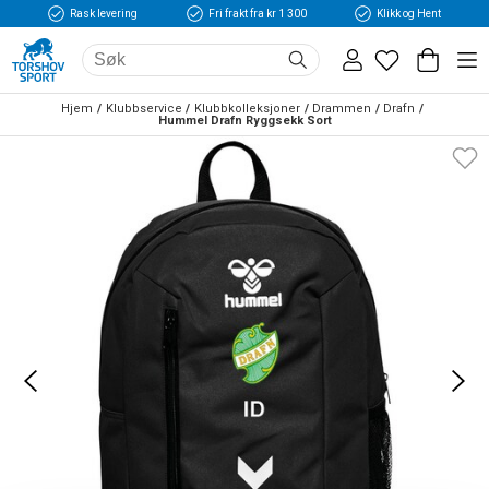
Rask levering
Fri frakt fra kr 1 300
Klikk og Hent
Hjem
Klubbservice
Klubbkolleksjoner
Drammen
Drafn
Hummel Drafn Ryggsekk Sort