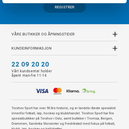
REGISTRER
+
VÅRE BUTIKKER OG ÅPNINGSTIDER
+
KUNDEINFORMASJON
22 09 20 20
Vårt kundsenter holder
åpent man-fre 11-16
Torshov Sport har over 90 års historie, og er landets råeste spesialist
innenfor fotball, løp, hockey og klubbhandel. Torshov Sport har fire
spesialbutikker på Torshov i Oslo, samt butikker i Tromsø, Bergen,
Drammen, Sandvika Storsenter og Fredrikstad med fokus på fotball,
klubb, løp, hockey og hallidretter.