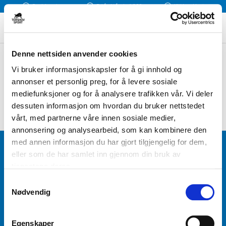
Rask levering
Fri frakt fra kr 1 300
Klikk og Hent
Denne nettsiden anvender cookies
FILTER / SORTER ETTER
Vi bruker informasjonskapsler for å gi innhold og
annonser et personlig preg, for å levere sosiale
mediefunksjoner og for å analysere trafikken vår. Vi deler
dessuten informasjon om hvordan du bruker nettstedet
vårt, med partnerne våre innen sosiale medier,
annonsering og analysearbeid, som kan kombinere den
med annen informasjon du har gjort tilgjengelig for dem,
BLI MEDLEM
eller som de har samlet inn gjennom din bruk av
tjenestene deres.
Få tilgang til unike fordeler i butikk og på nett som
S
medlem av kundeklubben Team Torshov.
Nødvendig
a
m
t
REGISTRER
Egenskaper