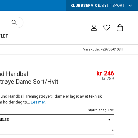
KLUBBSERVICE
/
BYTT SPORT
TLET
Varekode:
FZ9756-010SH
kr 246
d Handball
kr 289
strøye Dame Sort/Hvit
Sund Handball Treningstrøye til dame er laget av et teknisk
m holder deg tø...
Les mer.
Størrelsesguide
RELSE
▾
*