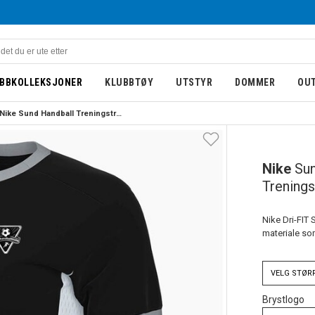
BBKOLLEKSJONER
KLUBBTØY
UTSTYR
DOMMER
OU
Nike Sund Handball Treningstrøye Dame Sort/Hvit
DAME
Nike
Sun
Trening
Nike Dri-FIT 
materiale so
VELG
STØR
Brystlogo