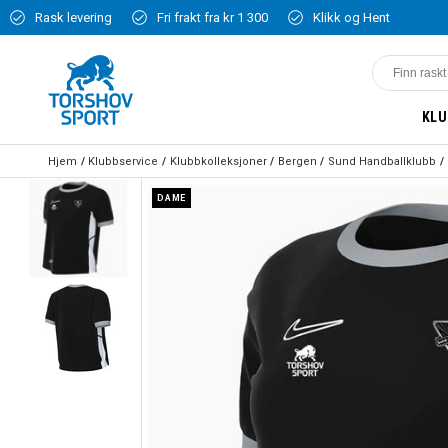
Rask levering
Fri frakt fra kr 1 300
Klikk og Hent
KLU
Hjem
Klubbservice
Klubbkolleksjoner
Bergen
Sund Handballklubb
DAME