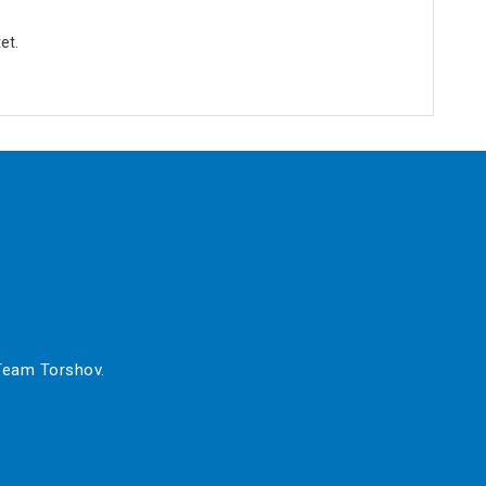
et.
 Team Torshov.