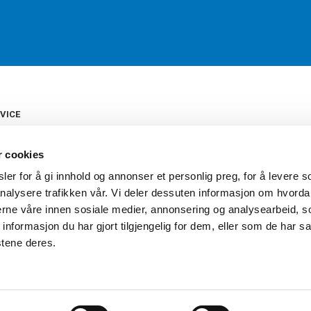
VICE
s
b
r cookies
tte
gelser
er for å gi innhold og annonser et personlig preg, for å levere s
Torshov Sport har over 90 års histor
klubbhandel. Torshov Sport har fir
nalysere trafikken vår. Vi deler dessuten informasjon om hvorda
vering
Drammen, Sandvika Storsenter og Fr
inger
nerne våre innen sosiale medier, annonsering og analysearbeid, 
stilte spørsmål
formasjon du har gjort tilgjengelig for dem, eller som de har sa
oven
stene deres.