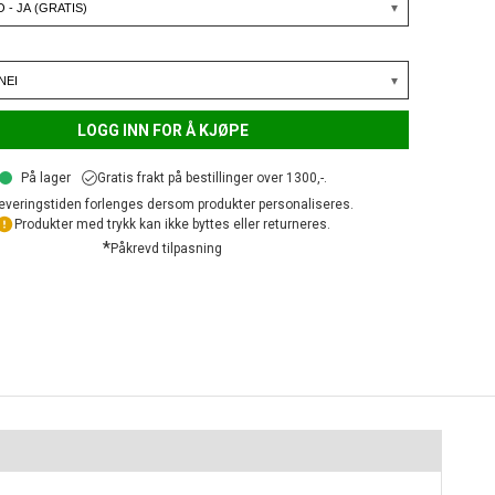
LOGG INN FOR Å KJØPE
På lager
Gratis frakt på bestillinger over 1300,-.
everingstiden forlenges dersom produkter personaliseres.
Produkter med trykk kan ikke byttes eller returneres.
*
Påkrevd tilpasning