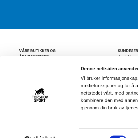
VÅRE BUTIKKER OG
KUNDESER
ÅPNINGSTIDER
Kontakt os
Kundeklub
+
OSLO
Denne nettsiden anvende
Retur og by
Salgsbetin
Vi bruker informasjonskapsl
+
Personvern
NORGE
mediefunksjoner og for å a
Frakt og le
Ledige still
nettstedet vårt, med part
FAQ - Ofte 
kombinere den med annen in
22 09 20 20
Åpenhetsl
gjennom din bruk av tjene
Vårt kundsenter holder
åpent man-fre 11-16
S