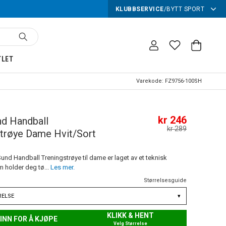
KLUBBSERVICE
/
BYTT SPORT
TLET
Varekode:
FZ9756-100SH
kr 246
d Handball
kr 289
strøye Dame Hvit/Sort
Sund Handball Treningstrøye til dame er laget av et teknisk
m holder deg tø...
Les mer.
Størrelsesguide
RELSE
▾
KLIKK & HENT
INN FOR Å KJØPE
Velg Størrelse