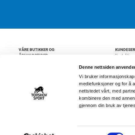
VÅRE BUTIKKER OG
KUNDESER
ÅPNINGSTIDER
Kontakt os
Kundeklub
+
OSLO
Denne nettsiden anvende
Retur og by
Salgsbetin
Vi bruker informasjonskapsl
+
Personvern
NORGE
mediefunksjoner og for å a
Frakt og le
Ledige still
nettstedet vårt, med part
FAQ - Ofte 
kombinere den med annen in
22 09 20 20
Åpenhetsl
gjennom din bruk av tjene
Vårt kundsenter holder
åpent man-fre 11-16
S