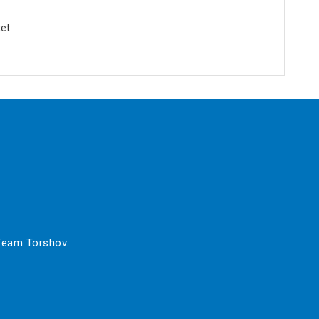
et.
 Team Torshov.