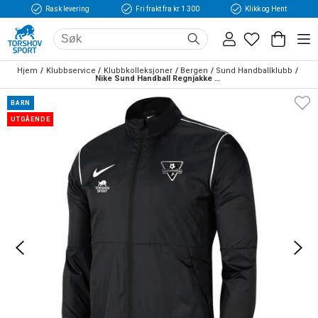
Rask levering
Fri frakt fra kr 1 300
Klikk og Hent
Hjem
Klubbservice
Klubbkolleksjoner
Bergen
Sund Handballklubb
Nike Sund Handball Regnjakke Barn Sort
BARN
UTGÅENDE