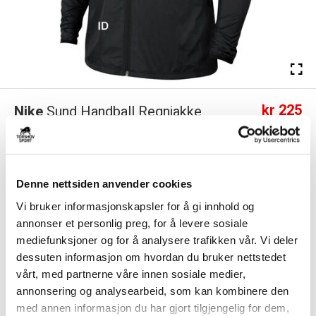
kr 225
Nike
Sund Handball Regnjakke
kr 449
Barn Sort
Nike Sund Handball Regnjakke for barn har Dri-FIT-teknologi og et
vannavstøtende stoff som hjelper t...
Les mer.
Denne nettsiden anvender cookies
Utgående klubbprodukt på tilbud så langt lageret rekker. Ny utgave vil bli
Vi bruker informasjonskapsler for å gi innhold og
tilgjengelig i 2026.
annonser et personlig preg, for å levere sosiale
mediefunksjoner og for å analysere trafikken vår. Vi deler
dessuten informasjon om hvordan du bruker nettstedet
Størrelsesguide
Størrelse
vårt, med partnerne våre innen sosiale medier,
annonsering og analysearbeid, som kan kombinere den
VELG
STØRRELSE
▾
med annen informasjon du har gjort tilgjengelig for dem,