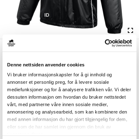
kr 1062
Nike
Selbjørn IL Høstjakke
kr 1249
Sort
Denne nettsiden anvender cookies
Nike Selbjørn IL Høstjakke er laget med Therma-FIT-teknologi som
Vi bruker informasjonskapsler for å gi innhold og
holder på kroppsvarmen og beskytter...
Les mer.
annonser et personlig preg, for å levere sosiale
Størrelsesguide
mediefunksjoner og for å analysere trafikken vår. Vi deler
Størrelse
dessuten informasjon om hvordan du bruker nettstedet
VELG
STØRRELSE
▾
vårt, med partnerne våre innen sosiale medier,
annonsering og analysearbeid, som kan kombinere den
Brystlogo
*
med annen informasjon du har gjort tilgjengelig for dem,
eller som de har samlet inn gjennom din bruk av
tjenestene deres.
Ryggtrykk gratis
*