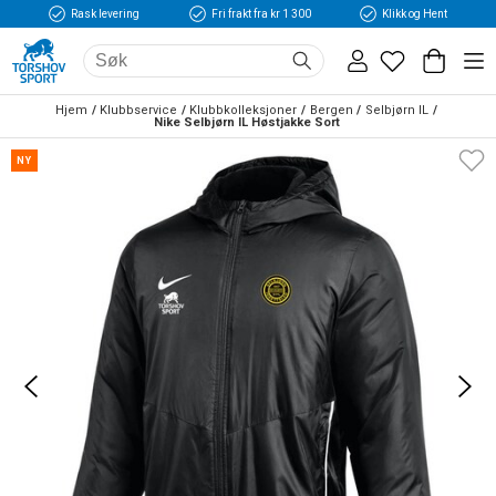
Rask levering
Fri frakt fra kr 1 300
Klikk og Hent
Hjem
Klubbservice
Klubbkolleksjoner
Bergen
Selbjørn IL
Nike Selbjørn IL Høstjakke Sort 
NY