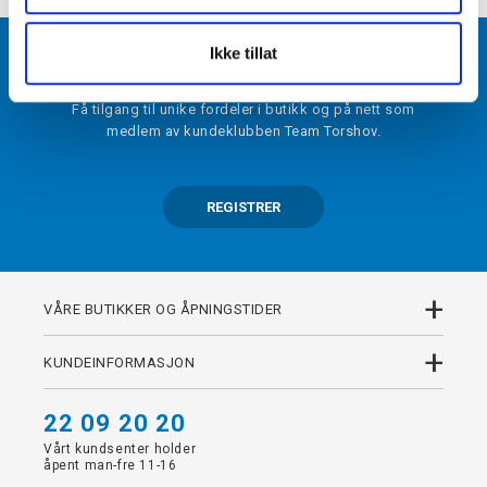
Ikke tillat
BLI MEDLEM
Få tilgang til unike fordeler i butikk og på nett som
medlem av kundeklubben Team Torshov.
REGISTRER
+
VÅRE BUTIKKER OG ÅPNINGSTIDER
+
KUNDEINFORMASJON
22 09 20 20
Vårt kundsenter holder
åpent man-fre 11-16