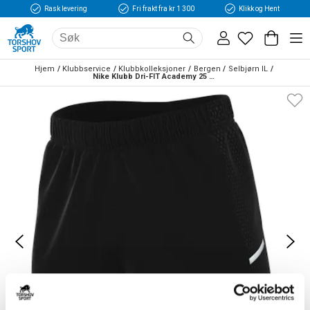
Rask levering
Fri frakt fra kr 1 300
Klikk og Hent
Hjem
Klubbservice
Klubbkolleksjoner
Bergen
Selbjørn IL
Nike Klubb Dri-FIT Academy 25 Treningsshorts Sort/Hvit