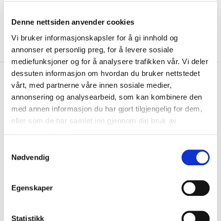
Denne nettsiden anvender cookies
Vi bruker informasjonskapsler for å gi innhold og
annonser et personlig preg, for å levere sosiale
mediefunksjoner og for å analysere trafikken vår. Vi deler
dessuten informasjon om hvordan du bruker nettstedet
kr 217
Nike
Klubb Dri-FIT Academy
vårt, med partnerne våre innen sosiale medier,
kr 289
25 Treningsshorts Sort/Hvit
annonsering og analysearbeid, som kan kombinere den
med annen informasjon du har gjort tilgjengelig for dem,
Nike Klubb Dri-FIT Academy 25 Treningsshorts er laget av et teknisk
eller som de har samlet inn gjennom din bruk av
materiale som holder deg tørr og...
Les mer.
tjenestene deres.
Størrelsesguide
S
Størrelse
Nødvendig
a
VELG
STØRRELSE
▾
m
KLIKK & HENT
t
LOGG INN FOR Å KJØPE
Egenskaper
Velg Størrelse
y
k
På lager
Gratis frakt på bestillinger over 1300,-.
k
Statistikk