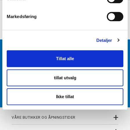
e
+
PRODUKTBESKRIVELSE
v
Markedsføring
a
+
DETALJER
l
g
Detaljer
BLI MEDLEM
Tillat alle
Få tilgang til unike fordeler i butikk og på nett som
medlem av kundeklubben Team Torshov.
tillat utvalg
REGISTRER
Ikke tillat
+
VÅRE BUTIKKER OG ÅPNINGSTIDER