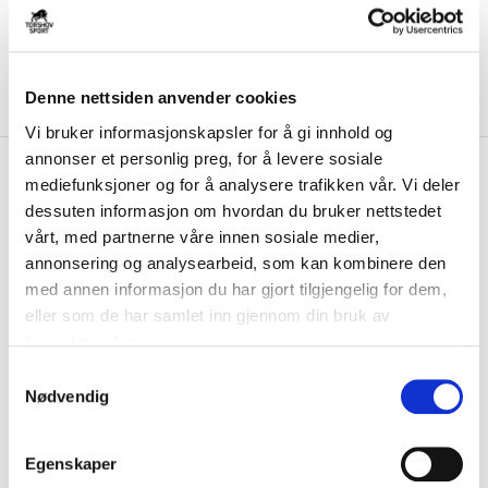
Denne nettsiden anvender cookies
Vi bruker informasjonskapsler for å gi innhold og
annonser et personlig preg, for å levere sosiale
kr 439
Umbro
Samnanger
mediefunksjoner og for å analysere trafikken vår. Vi deler
kr 549
Treningsbukse Sort
dessuten informasjon om hvordan du bruker nettstedet
vårt, med partnerne våre innen sosiale medier,
Umbro Samnanger Treningsbukse laget i hurtigtørkende QuickDry-
annonsering og analysearbeid, som kan kombinere den
materiale. Smale ben for optimal beveg...
Les mer.
med annen informasjon du har gjort tilgjengelig for dem,
Størrelse
eller som de har samlet inn gjennom din bruk av
tjenestene deres.
VELG
STØRRELSE
▾
S
Initialer
Nødvendig
a
m
KLIKK & HENT
t
LOGG INN FOR Å KJØPE
Egenskaper
Velg Størrelse
y