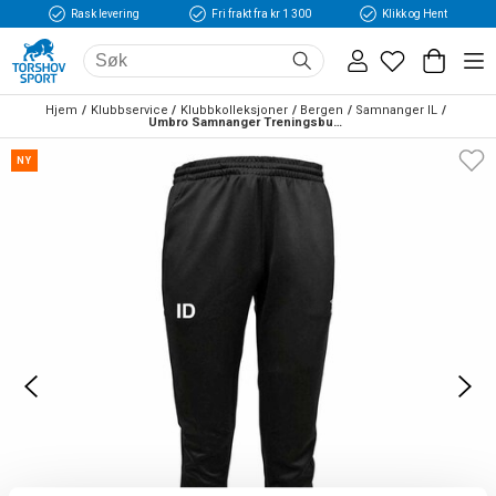
Rask levering
Fri frakt fra kr 1 300
Klikk og Hent
Hjem
Klubbservice
Klubbkolleksjoner
Bergen
Samnanger IL
Umbro Samnanger Treningsbukse Sort 
NY