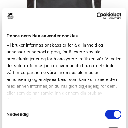
Denne nettsiden anvender cookies
kr 439
Umbro
Samnanger Ryggsekk
Vi bruker informasjonskapsler for å gi innhold og
kr 549
annonser et personlig preg, for å levere sosiale
mediefunksjoner og for å analysere trafikken vår. Vi deler
Praktisk ryggsekk med seperate rom til treningstøy og utstyr. Har en
dessuten informasjon om hvordan du bruker nettstedet
vannavisende ytterside for å ho...
Les mer.
vårt, med partnerne våre innen sosiale medier,
Størrelse
annonsering og analysearbeid, som kan kombinere den
L
BESTILLINGSVARE
med annen informasjon du har gjort tilgjengelig for dem,
eller som de har samlet inn gjennom din bruk av
Brystlogo
*
tjenestene deres.
S
Initialer
Nødvendig
a
m