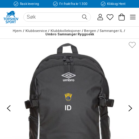
Rask levering
Fri frakt fra kr 1 300
Klikk og Hent
Hjem
Klubbservice
Klubbkolleksjoner
Bergen
Samnanger IL
Umbro Samnanger Ryggsekk