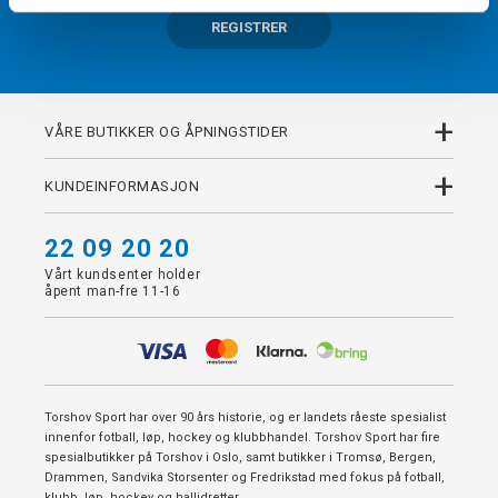
REGISTRER
+
VÅRE BUTIKKER OG ÅPNINGSTIDER
+
KUNDEINFORMASJON
22 09 20 20
Vårt kundsenter holder
åpent man-fre 11-16
Torshov Sport har over 90 års historie, og er landets råeste spesialist
innenfor fotball, løp, hockey og klubbhandel. Torshov Sport har fire
spesialbutikker på Torshov i Oslo, samt butikker i Tromsø, Bergen,
Drammen, Sandvika Storsenter og Fredrikstad med fokus på fotball,
klubb, løp, hockey og hallidretter.