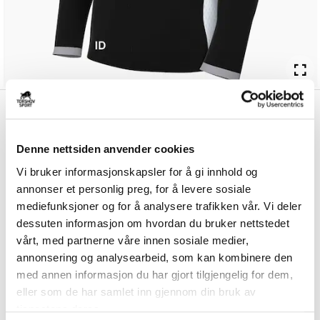
kr 450
Nike
Lyderhorn VBK
kr 529
Treningsjakke Sort/Hvit
Denne nettsiden anvender cookies
Nike Lyderhorn VBK Treningsjakke er laget av et teknisk materiale som
Vi bruker informasjonskapsler for å gi innhold og
er komfortabelt å ha på seg un...
Les mer.
annonser et personlig preg, for å levere sosiale
Størrelsesguide
mediefunksjoner og for å analysere trafikken vår. Vi deler
Størrelse
dessuten informasjon om hvordan du bruker nettstedet
VELG
STØRRELSE
▾
vårt, med partnerne våre innen sosiale medier,
annonsering og analysearbeid, som kan kombinere den
Brystlogo
*
med annen informasjon du har gjort tilgjengelig for dem,
eller som de har samlet inn gjennom din bruk av
tjenestene deres.
Ryggtrykk gratis
*