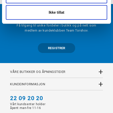
Ikke tillat
BLI MEDLEM
Få tilgang til unike fordeler i butikk og på nett som
medlem av kundeklubben Team Torshov.
REGISTRER
+
VÅRE BUTIKKER OG ÅPNINGSTIDER
+
KUNDEINFORMASJON
22 09 20 20
Vårt kundsenter holder
åpent man-fre 11-16