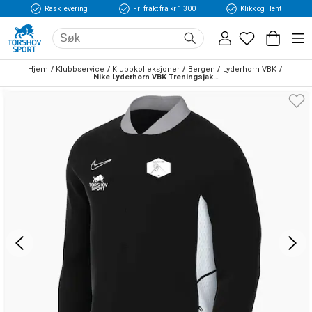
Rask levering
Fri frakt fra kr 1 300
Klikk og Hent
Hjem
Klubbservice
Klubbkolleksjoner
Bergen
Lyderhorn VBK
Nike Lyderhorn VBK Treningsjakke Sort/Hvit