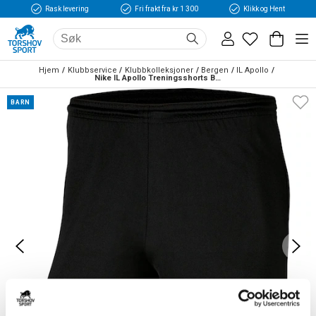
Rask levering
Fri frakt fra kr 1 300
Klikk og Hent
Hjem
Klubbservice
Klubbkolleksjoner
Bergen
IL Apollo
Nike IL Apollo Treningsshorts Barn Sort
BARN