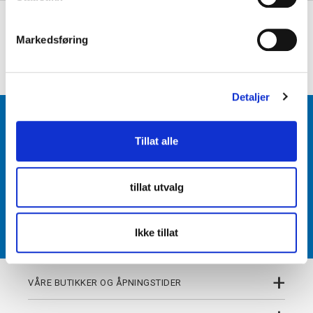
e
+
PRODUKTBESKRIVELSE
v
Markedsføring
a
+
DETALJER
l
g
Detaljer
BLI MEDLEM
Tillat alle
Få tilgang til unike fordeler i butikk og på nett som
medlem av kundeklubben Team Torshov.
tillat utvalg
REGISTRER
Ikke tillat
+
VÅRE BUTIKKER OG ÅPNINGSTIDER