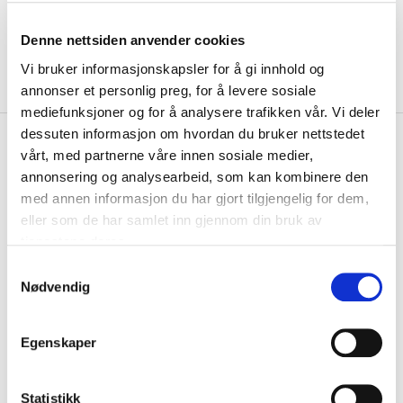
Denne nettsiden anvender cookies
Vi bruker informasjonskapsler for å gi innhold og
annonser et personlig preg, for å levere sosiale
mediefunksjoner og for å analysere trafikken vår. Vi deler
dessuten informasjon om hvordan du bruker nettstedet
kr 144
Nike
IL Apollo Treningsshorts
vårt, med partnerne våre innen sosiale medier,
kr 169
Barn Sort
annonsering og analysearbeid, som kan kombinere den
med annen informasjon du har gjort tilgjengelig for dem,
Nike IL Apollo treningsshorts er laget av polyester med Dri-FIT-
eller som de har samlet inn gjennom din bruk av
teknologi, som holder deg tørr og ko...
Les mer.
tjenestene deres.
Størrelsesguide
S
Størrelse
Nødvendig
a
VELG
STØRRELSE
▾
m
KLIKK & HENT
t
LOGG INN FOR Å KJØPE
Egenskaper
Velg Størrelse
y
k
På lager
Gratis frakt på bestillinger over 1300,-.
k
Statistikk