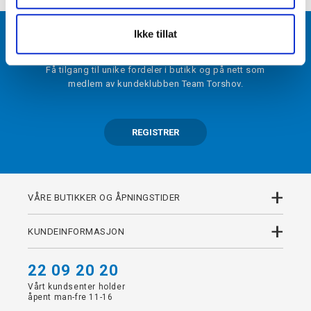
Ikke tillat
BLI MEDLEM
Få tilgang til unike fordeler i butikk og på nett som
medlem av kundeklubben Team Torshov.
REGISTRER
+
VÅRE BUTIKKER OG ÅPNINGSTIDER
+
KUNDEINFORMASJON
22 09 20 20
Vårt kundsenter holder
åpent man-fre 11-16