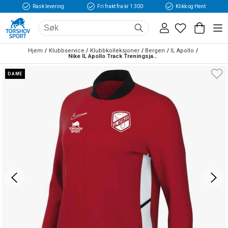
Rask levering
Fri frakt fra kr 1 300
Klikk og Hent
Hjem
Klubbservice
Klubbkolleksjoner
Bergen
IL Apollo
Nike IL Apollo Track Treningsjakke Dame Rød/Hvit
DAME