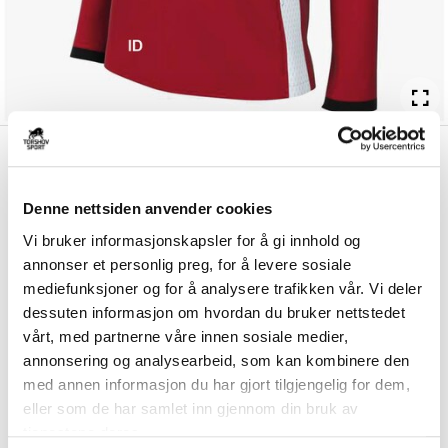
kr 450
Nike
IL Apollo Track
kr 529
Treningsjakke Dame Rød/Hvit
Denne nettsiden anvender cookies
Nike IL Apollo Treningsjakke til dame er laget av et teknisk materiale
Vi bruker informasjonskapsler for å gi innhold og
som er komfortabelt å ha på s...
Les mer.
annonser et personlig preg, for å levere sosiale
Størrelsesguide
mediefunksjoner og for å analysere trafikken vår. Vi deler
Størrelse
dessuten informasjon om hvordan du bruker nettstedet
VELG
STØRRELSE
▾
vårt, med partnerne våre innen sosiale medier,
annonsering og analysearbeid, som kan kombinere den
Brystlogo
*
med annen informasjon du har gjort tilgjengelig for dem,
eller som de har samlet inn gjennom din bruk av
tjenestene deres.
Ryggtrykk gratis
*